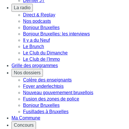
Dernier JT
La radio
Direct & Replay
Nos podcasts
Bonjour Bruxelles
Bonjour Bruxelles: les interviews
Il y a du Neuf
Le Brunch
Le Club du Dimanche
Le Club de l'Immo
Grille des programmes
Nos dossiers
Colère des enseignants
Foyer anderlechtois
Nouveau gouvernement bruxellois
Fusion des zones de police
Bonjour Bruxelles
Fusillades à Bruxelles
Ma Commune
Concours