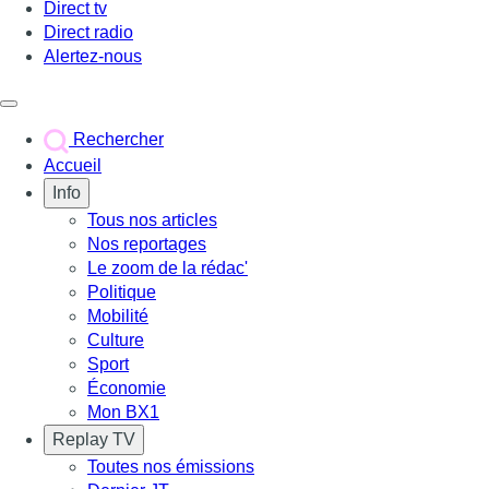
Direct tv
Direct radio
Alertez-nous
Déclencher le menu
Rechercher
Accueil
Info
Tous nos articles
Nos reportages
Le zoom de la rédac'
Politique
Mobilité
Culture
Sport
Économie
Mon BX1
Replay TV
Toutes nos émissions