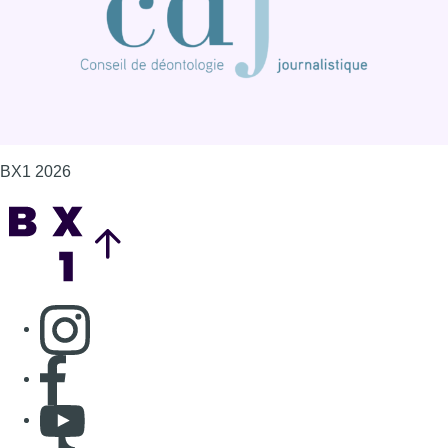
Consulter page Instagram
Consulter page Facebook
Consulter Youtube
Consulter TikTok
Nous rejoindre sur Whatsapp
S'abonner à notre newsletter
Connaître BX1
Publicité
Offres d'emploi
Contact
Mentions légales
Politique de cookies (UE)