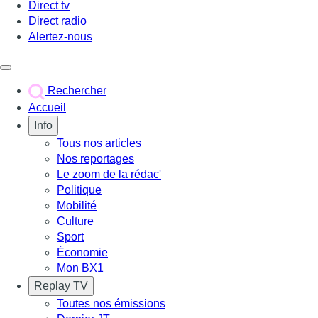
Direct tv
Direct radio
Alertez-nous
Déclencher le menu
Rechercher
Accueil
Info
Tous nos articles
Nos reportages
Le zoom de la rédac'
Politique
Mobilité
Culture
Sport
Économie
Mon BX1
Replay TV
Toutes nos émissions