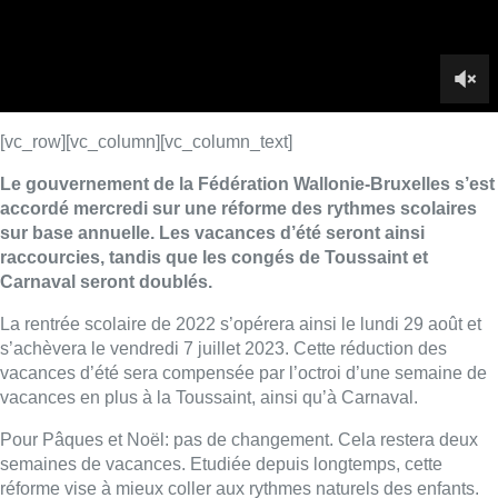
La rentrée scolaire de 2022 s’opérera ainsi le lundi 29 août et
s’achèvera le vendredi 7 juillet 2023. Cette réduction des
vacances d’été sera compensée par l’octroi d’une semaine de
vacances en plus à la Toussaint, ainsi qu’à Carnaval.
Pour Pâques et Noël: pas de changement. Cela restera deux
semaines de vacances. Etudiée depuis longtemps, cette
réforme vise à mieux coller aux rythmes naturels des enfants.
De l’avis de plusieurs pédagogues, les vacances d’été étaient
en effet trop longues pour les jeunes, trop longtemps
déconnectés de l’école et des apprentissages.
A l’inverse, une seule semaine de vacances au premier et
second trimestres était trop peu pour permettre aux écoliers de
souffler efficacement.
■ Reportage d’
Adeline Bauwin
et
Quentin Rosseels
, avec
Lola Depaepe