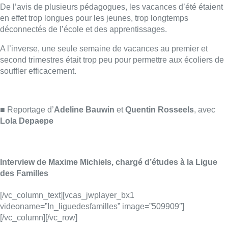
Interview de Maxime Michiels, chargé d’études à la Ligue
des Familles
[/vc_column_text][vcas_jwplayer_bx1
videoname=”In_liguedesfamilles” image=”509909″]
[/vc_column][/vc_row]
Lire aussi :
Coups de feu sur fond de “rivalité
amoureuse” à Uccle: une personne
blessée à la jambe