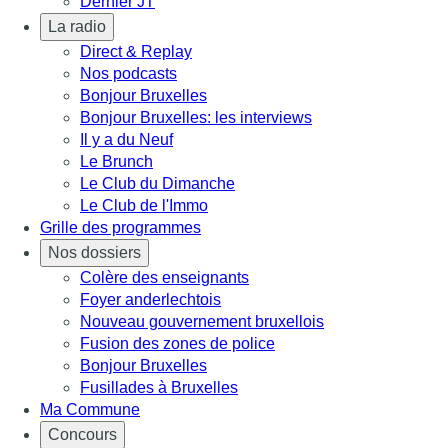
Dernier JT
La radio
Direct & Replay
Nos podcasts
Bonjour Bruxelles
Bonjour Bruxelles: les interviews
Il y a du Neuf
Le Brunch
Le Club du Dimanche
Le Club de l'Immo
Grille des programmes
Nos dossiers
Colère des enseignants
Foyer anderlechtois
Nouveau gouvernement bruxellois
Fusion des zones de police
Bonjour Bruxelles
Fusillades à Bruxelles
Ma Commune
Concours