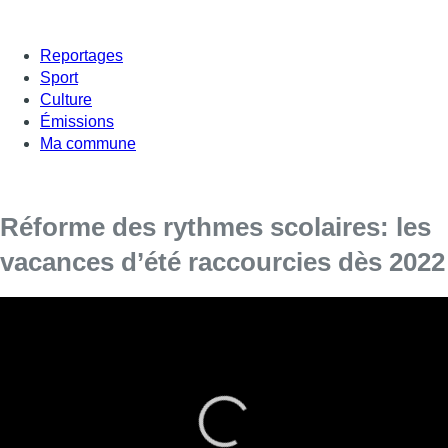
Reportages
Sport
Culture
Émissions
Ma commune
Réforme des rythmes scolaires: les
vacances d’été raccourcies dès 2022
[vc_row][vc_column][vc_column_text]
Le gouvernement de la Fédération Wallonie-Bruxelles s’est
accordé mercredi sur une réforme des rythmes scolaires
sur base annuelle. Les vacances d’été seront ainsi
raccourcies, tandis que les congés de Toussaint et
Carnaval seront doublés.