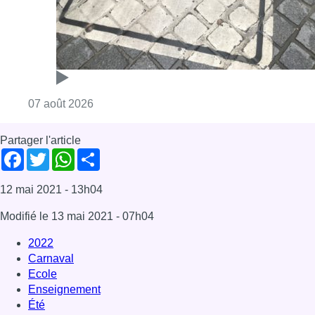
12 mai 2021
- 13h04
Modifié le
13 mai 2021
- 07h04
2022
Carnaval
Ecole
Enseignement
Été
noël
paques
Toussaint
Vacances
vacances scolaire
News
Offres d’emploi