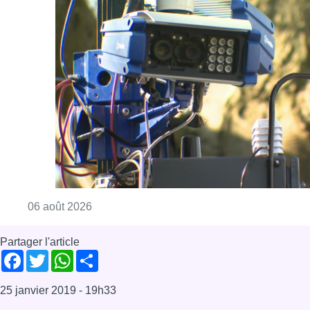
Consulter l'article "Un marathon de contrôle
06 août 2026
Partager l'article
Facebook
Twitter
WhatsApp
Share
25 janvier 2019
- 19h33
Commerce
Économie
Emploi
Social
News
Offres d’emploi