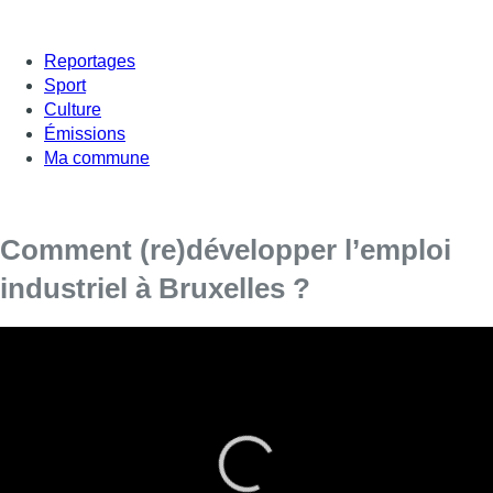
Reportages
Sport
Culture
Émissions
Ma commune
Comment (re)développer l’emploi
industriel à Bruxelles ?
Créer de l’emploi industriel à Bruxelles, c’est l’ambition du
gouvernement bruxellois. Il vient d’approuver un plan
censé permettre son développement. Quel type d’mploi?
Comment? Dans quelles conditions?
L’industre représente aujourd’hui 20.000 emplois à Bruxelles,
soit 3% de l’ensemble des postes dans la Région, contre plus