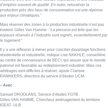
patronal est favorable au redéploiement industriel. Mais ces
arbitrages sont difficiles à réaliser, ajoute Clarisse
RAMAKERS, directrice du service d’études UCM.
– Avec
:
Samuel DROOLANS, Service d’études FGTB
Gilles VAN HAMME, Chercheur aménagement du territoire
IGEAT- ULB
Lise NAKHLÉ, Conseillère centre de connaissance BECI
Clarisse RAMAKERS, Directrice du service d’études UCM
-M, le mag de la rédaction, du mardi au vendredi à 18h20
Lire aussi :
Saint-Géry : un ancien bras de la
Senne et une ancienne brasserie
classés au patrimoine bruxellois