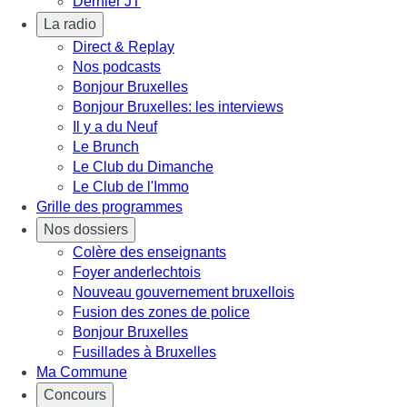
Dernier JT
La radio
Direct & Replay
Nos podcasts
Bonjour Bruxelles
Bonjour Bruxelles: les interviews
Il y a du Neuf
Le Brunch
Le Club du Dimanche
Le Club de l'Immo
Grille des programmes
Nos dossiers
Colère des enseignants
Foyer anderlechtois
Nouveau gouvernement bruxellois
Fusion des zones de police
Bonjour Bruxelles
Fusillades à Bruxelles
Ma Commune
Concours