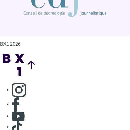
Consulter page Instagram
Consulter page Facebook
Consulter Youtube
Consulter TikTok
Nous rejoindre sur Whatsapp
S'abonner à notre newsletter
Connaître BX1
Publicité
Offres d'emploi
Contact
Mentions légales
Politique de cookies (UE)
Gérer les cookies