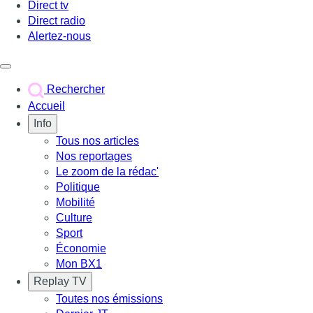
Direct tv
Direct radio
Alertez-nous
Déclencher le menu
Rechercher
Accueil
Info
Tous nos articles
Nos reportages
Le zoom de la rédac'
Politique
Mobilité
Culture
Sport
Économie
Mon BX1
Replay TV
Toutes nos émissions