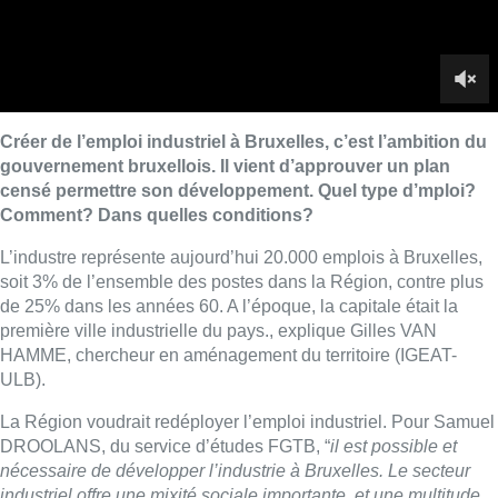
de 25% dans les années 60. A l’époque, la capitale était la
première ville industrielle du pays., explique Gilles VAN
HAMME, chercheur en aménagement du territoire (IGEAT-
ULB).
La Région voudrait redéployer l’emploi industriel. Pour Samuel
DROOLANS, du service d’études FGTB, “
il est possible et
nécessaire de développer l’industrie à Bruxelles. Le secteur
industriel offre une mixité sociale importante, et une multitude
d’emplois souvent de qualité. En outre, relocaliser la
production près des lieux de consommation est une réponse
aux enjeux climatiques.
”
Mais réserver des zones à la production industrielle n’est pas
évident. Gilles Van Hamme : “
La pression est telle que les
espaces réservés à l’industrie sont rognés, essentiellement par
le logement
.”
Il y a une réflexion à mener pour concilier davantage fonctions
résidentielle et industrielle, indique Lise NAKHLÉ, conseillère
au centre de connaissance de BECI, qui assure que le monde