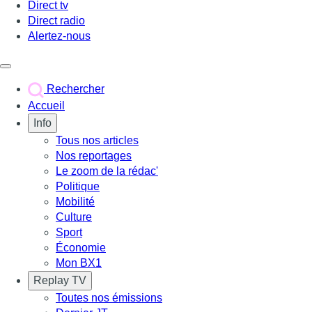
Direct tv
Direct radio
Alertez-nous
Déclencher le menu
Rechercher
Accueil
Info
Tous nos articles
Nos reportages
Le zoom de la rédac'
Politique
Mobilité
Culture
Sport
Économie
Mon BX1
Replay TV
Toutes nos émissions