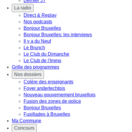
Dernier JT
La radio
Direct & Replay
Nos podcasts
Bonjour Bruxelles
Bonjour Bruxelles: les interviews
Il y a du Neuf
Le Brunch
Le Club du Dimanche
Le Club de l'Immo
Grille des programmes
Nos dossiers
Colère des enseignants
Foyer anderlechtois
Nouveau gouvernement bruxellois
Fusion des zones de police
Bonjour Bruxelles
Fusillades à Bruxelles
Ma Commune
Concours