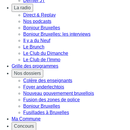
Dernier JT
La radio
Direct & Replay
Nos podcasts
Bonjour Bruxelles
Bonjour Bruxelles: les interviews
Il y a du Neuf
Le Brunch
Le Club du Dimanche
Le Club de l'Immo
Grille des programmes
Nos dossiers
Colère des enseignants
Foyer anderlechtois
Nouveau gouvernement bruxellois
Fusion des zones de police
Bonjour Bruxelles
Fusillades à Bruxelles
Ma Commune
Concours