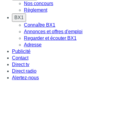
Nos concours
Règlement
BX1
Connaître BX1
Annonces et offres d'emploi
Regarder et écouter BX1
Adresse
Publicité
Contact
Direct tv
Direct radio
Alertez-nous