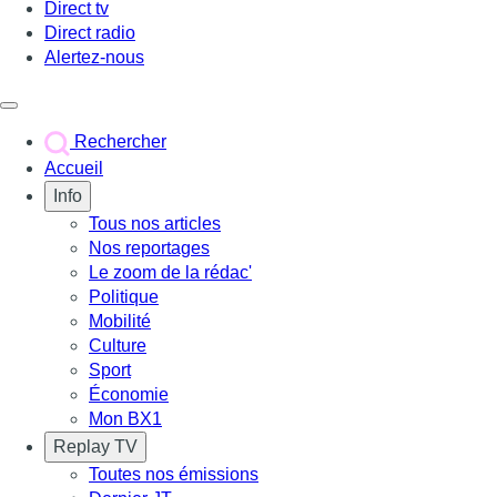
Direct tv
Direct radio
Alertez-nous
Déclencher le menu
Rechercher
Accueil
Info
Tous nos articles
Nos reportages
Le zoom de la rédac'
Politique
Mobilité
Culture
Sport
Économie
Mon BX1
Replay TV
Toutes nos émissions