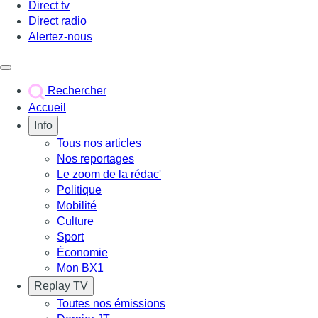
Direct tv
Direct radio
Alertez-nous
Déclencher le menu
Rechercher
Accueil
Info
Tous nos articles
Nos reportages
Le zoom de la rédac'
Politique
Mobilité
Culture
Sport
Économie
Mon BX1
Replay TV
Toutes nos émissions