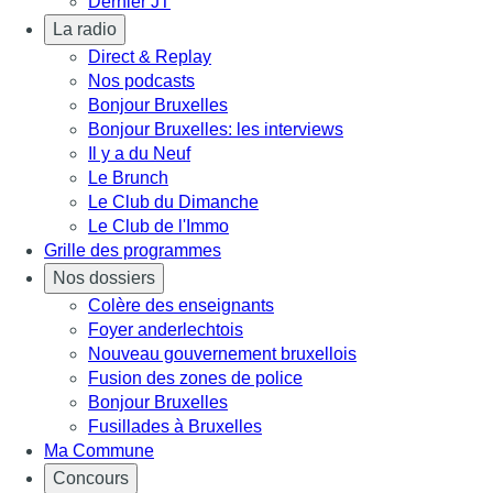
Dernier JT
La radio
Direct & Replay
Nos podcasts
Bonjour Bruxelles
Bonjour Bruxelles: les interviews
Il y a du Neuf
Le Brunch
Le Club du Dimanche
Le Club de l'Immo
Grille des programmes
Nos dossiers
Colère des enseignants
Foyer anderlechtois
Nouveau gouvernement bruxellois
Fusion des zones de police
Bonjour Bruxelles
Fusillades à Bruxelles
Ma Commune
Concours