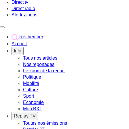
Direct tv
Direct radio
Alertez-nous
Déclencher le menu
Rechercher
Accueil
Info
Tous nos articles
Nos reportages
Le zoom de la rédac'
Politique
Mobilité
Culture
Sport
Économie
Mon BX1
Replay TV
Toutes nos émissions