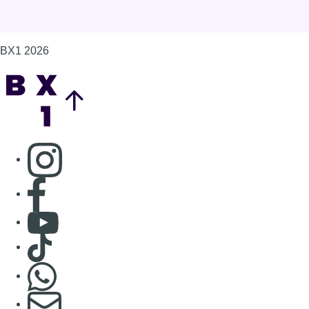
BX1 2026
Back to top
Consulter page Instagram
Consulter page Facebook
Consulter Youtube
Consulter TikTok
Nous rejoindre sur Whatsapp
S'abonner à notre newsletter