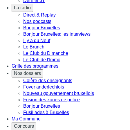
Dernier JT
La radio
Direct & Replay
Nos podcasts
Bonjour Bruxelles
Bonjour Bruxelles: les interviews
Il y a du Neuf
Le Brunch
Le Club du Dimanche
Le Club de l'Immo
Grille des programmes
Nos dossiers
Colère des enseignants
Foyer anderlechtois
Nouveau gouvernement bruxellois
Fusion des zones de police
Bonjour Bruxelles
Fusillades à Bruxelles
Ma Commune
Concours