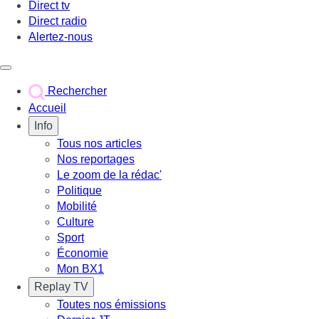
Direct tv
Direct radio
Alertez-nous
Déclencher le menu
Rechercher
Accueil
Info
Tous nos articles
Nos reportages
Le zoom de la rédac'
Politique
Mobilité
Culture
Sport
Économie
Mon BX1
Replay TV
Toutes nos émissions