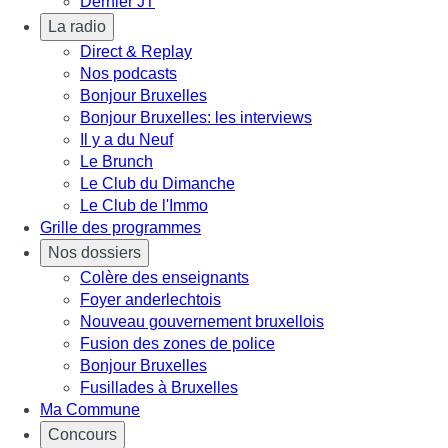
Dernier JT
La radio
Direct & Replay
Nos podcasts
Bonjour Bruxelles
Bonjour Bruxelles: les interviews
Il y a du Neuf
Le Brunch
Le Club du Dimanche
Le Club de l'Immo
Grille des programmes
Nos dossiers
Colère des enseignants
Foyer anderlechtois
Nouveau gouvernement bruxellois
Fusion des zones de police
Bonjour Bruxelles
Fusillades à Bruxelles
Ma Commune
Concours