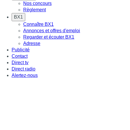
Nos concours
Règlement
BX1
Connaître BX1
Annonces et offres d'emploi
Regarder et écouter BX1
Adresse
Publicité
Contact
Direct tv
Direct radio
Alertez-nous