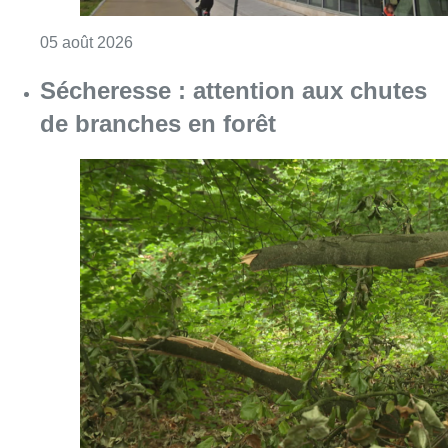
Consulter l'article "Sécheresse : attention a
05 août 2026
Partager l'article
Facebook
Twitter
WhatsApp
Share
01 août 2022
- 18h04
Modifié le
02 août 2022
- 09h09
Autoroute