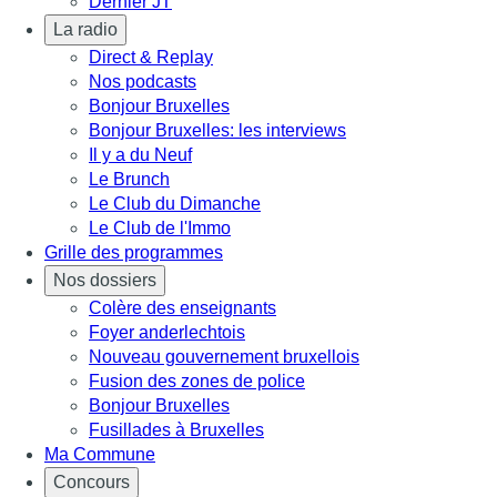
Dernier JT
La radio
Direct & Replay
Nos podcasts
Bonjour Bruxelles
Bonjour Bruxelles: les interviews
Il y a du Neuf
Le Brunch
Le Club du Dimanche
Le Club de l'Immo
Grille des programmes
Nos dossiers
Colère des enseignants
Foyer anderlechtois
Nouveau gouvernement bruxellois
Fusion des zones de police
Bonjour Bruxelles
Fusillades à Bruxelles
Ma Commune
Concours