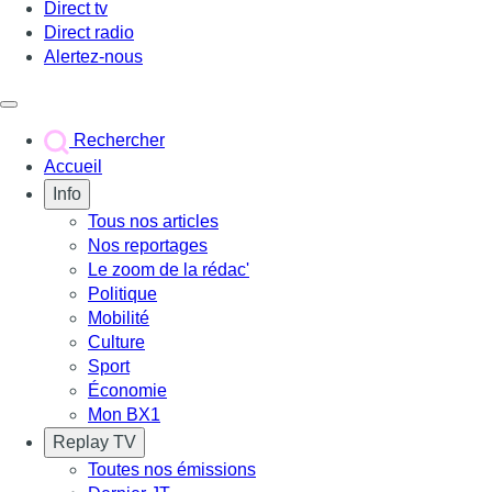
Direct tv
Direct radio
Alertez-nous
Déclencher le menu
Rechercher
Accueil
Info
Tous nos articles
Nos reportages
Le zoom de la rédac'
Politique
Mobilité
Culture
Sport
Économie
Mon BX1
Replay TV
Toutes nos émissions