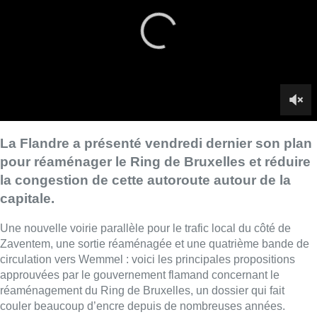
capitale.
Une nouvelle voirie parallèle pour le trafic local du côté de
Zaventem, une sortie réaménagée et une quatrième bande de
circulation vers Wemmel : voici les principales propositions
approuvées par le gouvernement flamand concernant le
réaménagement du Ring de Bruxelles, un dossier qui fait
couler beaucoup d’encre depuis de nombreuses années.
►
Découvrez les détails complets du plan flamand pour le
réaménagement du Ring de Bruxelles
L’annonce ne satisfait toutefois pas la Région bruxelloise. La
ministre de la Mobilité Elke Van den Brandt (Groen) fait savoir
que la Région
“ne voit pas l’intérêt d’augmenter le nombre de
voies sur le Ring, car cela créera un trafic automobile
supplémentaire et la situation se bloquera à nouveau à long
terme”
. Elle indique encore que des discussions entre la
Flandre, la Région bruxelloise et les communes auront lieu
d’ici au mois de septembre.