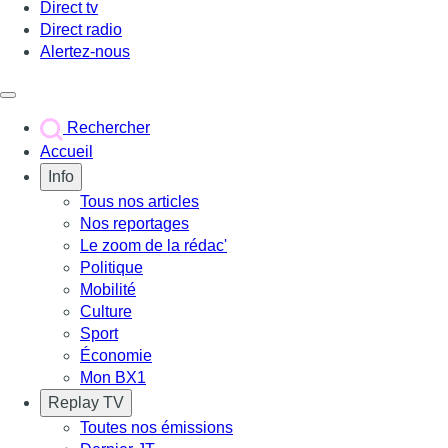
Direct tv
Direct radio
Alertez-nous
Déclencher le menu
Rechercher
Accueil
Info
Tous nos articles
Nos reportages
Le zoom de la rédac'
Politique
Mobilité
Culture
Sport
Économie
Mon BX1
Replay TV
Toutes nos émissions