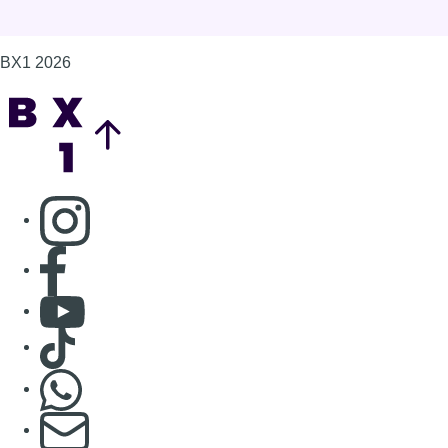
BX1 2026
Back to top
Consulter page Instagram
Consulter page Facebook
Consulter Youtube
Consulter TikTok
Nous rejoindre sur Whatsapp
S'abonner à notre newsletter