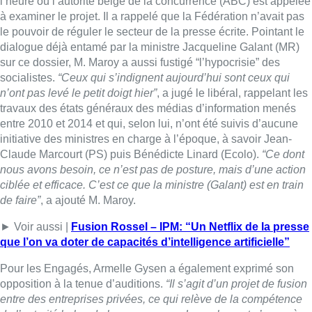
l’heure où l’autorité belge de la concurrence (ABC) est appelée
à examiner le projet. Il a rappelé que la Fédération n’avait pas
le pouvoir de réguler le secteur de la presse écrite. Pointant le
dialogue déjà entamé par la ministre Jacqueline Galant (MR)
sur ce dossier, M. Maroy a aussi fustigé “l’hypocrisie” des
socialistes.
“Ceux qui s’indignent aujourd’hui sont ceux qui
n’ont pas levé le petit doigt hier”
, a jugé le libéral, rappelant les
travaux des états généraux des médias d’information menés
entre 2010 et 2014 et qui, selon lui, n’ont été suivis d’aucune
initiative des ministres en charge à l’époque, à savoir Jean-
Claude Marcourt (PS) puis Bénédicte Linard (Ecolo).
“Ce dont
nous avons besoin, ce n’est pas de posture, mais d’une action
ciblée et efficace. C’est ce que la ministre (Galant) est en train
de faire”
, a ajouté M. Maroy.
► Voir aussi |
Fusion Rossel – IPM: “Un Netflix de la presse
que l’on va doter de capacités d’intelligence artificielle”
Pour les Engagés, Armelle Gysen a également exprimé son
opposition à la tenue d’auditions.
“Il s’agit d’un projet de fusion
entre des entreprises privées, ce qui relève de la compétence