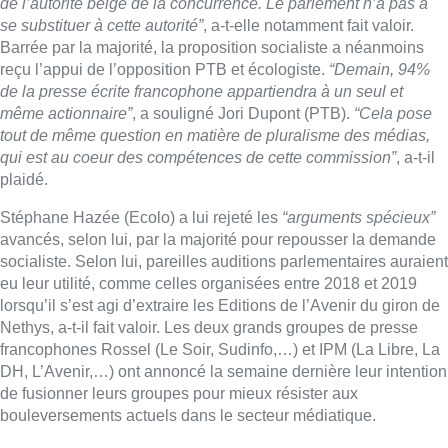
de l’autorité belge de la concurrence. Le parlement n’a pas à
se substituer à cette autorité”
, a-t-elle notamment fait valoir.
Barrée par la majorité, la proposition socialiste a néanmoins
reçu l’appui de l’opposition PTB et écologiste.
“Demain, 94%
de la presse écrite francophone appartiendra à un seul et
même actionnaire”
, a souligné Jori Dupont (PTB).
“Cela pose
tout de même question en matière de pluralisme des médias,
qui est au coeur des compétences de cette commission”
, a-t-il
plaidé.
Stéphane Hazée (Ecolo) a lui rejeté les
“arguments spécieux”
avancés, selon lui, par la majorité pour repousser la demande
socialiste. Selon lui, pareilles auditions parlementaires auraient
eu leur utilité, comme celles organisées entre 2018 et 2019
lorsqu’il s’est agi d’extraire les Editions de l’Avenir du giron de
Nethys, a-t-il fait valoir. Les deux grands groupes de presse
francophones Rossel (Le Soir, Sudinfo,…) et IPM (La Libre, La
DH, L’Avenir,…) ont annoncé la semaine dernière leur intention
de fusionner leurs groupes pour mieux résister aux
bouleversements actuels dans le secteur médiatique.