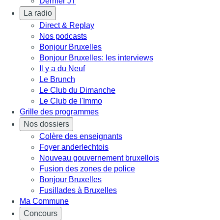
Dernier JT
La radio
Direct & Replay
Nos podcasts
Bonjour Bruxelles
Bonjour Bruxelles: les interviews
Il y a du Neuf
Le Brunch
Le Club du Dimanche
Le Club de l'Immo
Grille des programmes
Nos dossiers
Colère des enseignants
Foyer anderlechtois
Nouveau gouvernement bruxellois
Fusion des zones de police
Bonjour Bruxelles
Fusillades à Bruxelles
Ma Commune
Concours