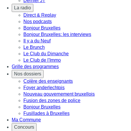
Dernier JT
La radio
Direct & Replay
Nos podcasts
Bonjour Bruxelles
Bonjour Bruxelles: les interviews
Il y a du Neuf
Le Brunch
Le Club du Dimanche
Le Club de l'Immo
Grille des programmes
Nos dossiers
Colère des enseignants
Foyer anderlechtois
Nouveau gouvernement bruxellois
Fusion des zones de police
Bonjour Bruxelles
Fusillades à Bruxelles
Ma Commune
Concours