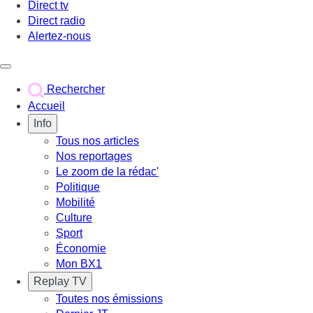
Direct tv
Direct radio
Alertez-nous
Déclencher le menu
Rechercher
Accueil
Info
Tous nos articles
Nos reportages
Le zoom de la rédac'
Politique
Mobilité
Culture
Sport
Économie
Mon BX1
Replay TV
Toutes nos émissions