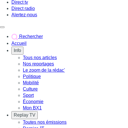
Direct tv
Direct radio
Alertez-nous
Déclencher le menu
Rechercher
Accueil
Info
Tous nos articles
Nos reportages
Le zoom de la rédac'
Politique
Mobilité
Culture
Sport
Économie
Mon BX1
Replay TV
Toutes nos émissions