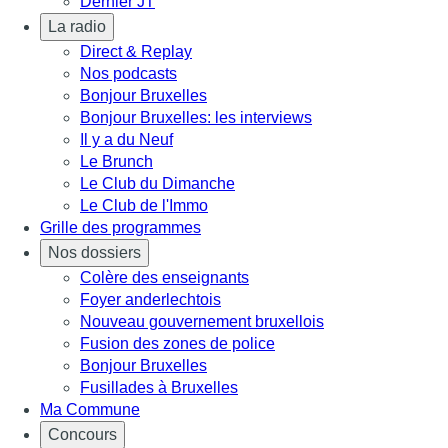
Dernier JT
La radio
Direct & Replay
Nos podcasts
Bonjour Bruxelles
Bonjour Bruxelles: les interviews
Il y a du Neuf
Le Brunch
Le Club du Dimanche
Le Club de l'Immo
Grille des programmes
Nos dossiers
Colère des enseignants
Foyer anderlechtois
Nouveau gouvernement bruxellois
Fusion des zones de police
Bonjour Bruxelles
Fusillades à Bruxelles
Ma Commune
Concours