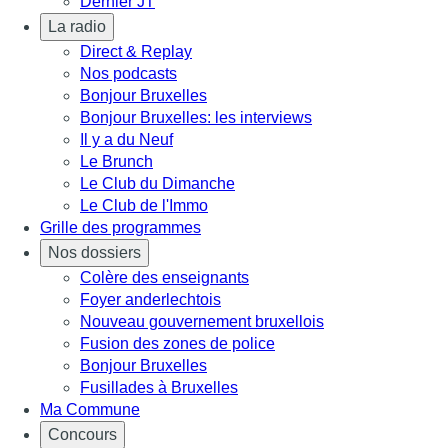
Dernier JT
La radio
Direct & Replay
Nos podcasts
Bonjour Bruxelles
Bonjour Bruxelles: les interviews
Il y a du Neuf
Le Brunch
Le Club du Dimanche
Le Club de l'Immo
Grille des programmes
Nos dossiers
Colère des enseignants
Foyer anderlechtois
Nouveau gouvernement bruxellois
Fusion des zones de police
Bonjour Bruxelles
Fusillades à Bruxelles
Ma Commune
Concours