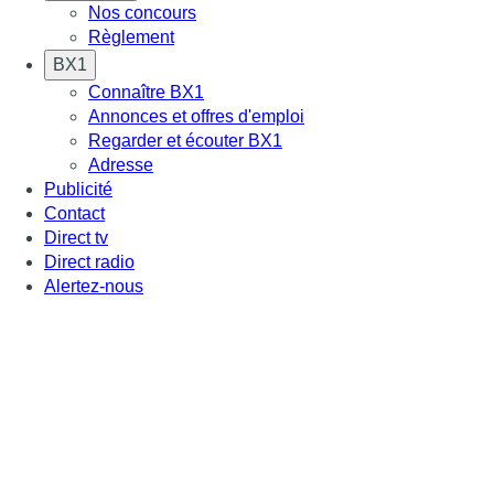
Nos concours
Règlement
BX1
Connaître BX1
Annonces et offres d'emploi
Regarder et écouter BX1
Adresse
Publicité
Contact
Direct tv
Direct radio
Alertez-nous