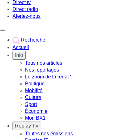
Direct tv
Direct radio
Alertez-nous
Déclencher le menu
Rechercher
Accueil
Info
Tous nos articles
Nos reportages
Le zoom de la rédac'
Politique
Mobilité
Culture
Sport
Économie
Mon BX1
Replay TV
Toutes nos émissions