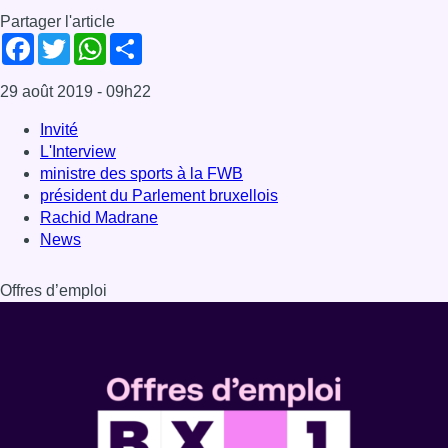
Partager l'article
Facebook
Twitter
WhatsApp
Share
29 août 2019
- 09h22
Invité
L'Interview
ministre des sports à la FWB
président du Parlement bruxellois
Rachid Madrane
News
Offres d’emploi