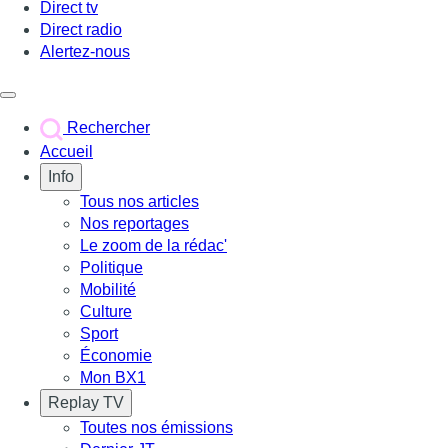
Direct tv
Direct radio
Alertez-nous
Déclencher le menu
Rechercher
Accueil
Info
Tous nos articles
Nos reportages
Le zoom de la rédac'
Politique
Mobilité
Culture
Sport
Économie
Mon BX1
Replay TV
Toutes nos émissions