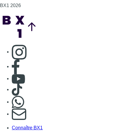
Consulter TikTok
Nous rejoindre sur Whatsapp
S'abonner à notre newsletter
Connaître BX1
Publicité
Offres d'emploi
Contact
Mentions légales
Politique de cookies (UE)
Gérer les cookies