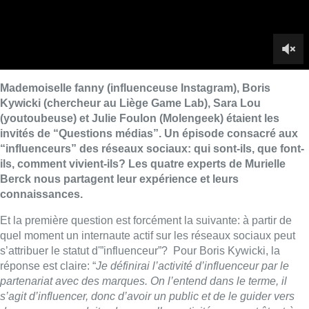
connaissances.
Et la première question est forcément la suivante: à partir de
quel moment un internaute actif sur les réseaux sociaux peut
s’attribuer le statut d'”influenceur”? Pour Boris Kywicki, la
réponse est claire: “
Je définirai l’activité d’influenceur par le
partenariat avec des marques. On l’entend dans le terme, il
s’agit d’influencer, donc d’avoir un public et de le guider vers
de nouveaux produits, de nouvelles activités, ça peut être très
varié.
”
Mademoiselle Fanny quant à elle, est partie d’un constat: “
Je
me suis dit que j’étais influenceuse quand les gens dans la rue
ont commencé à me reconnaitre et à m’interpeller pour me
poser des questions à propos de tel ou tel look, telle ou telle
tenue. A ce moment là, effectivement, je me suis dit que j’avais
une influence.
” Sur son compte Instagram, Mademoiselle
Fanny partage des conseils mode, des astuces beauté, mais
aussi des look, des styles. “
Je fais entrer les gens dans ma vie
“.
Idem pour Sara Lou, active sur youtube, “
quelque part ça