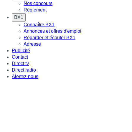
Nos concours
Règlement
BX1
Connaître BX1
Annonces et offres d'emploi
Regarder et écouter BX1
Adresse
Publicité
Contact
Direct tv
Direct radio
Alertez-nous