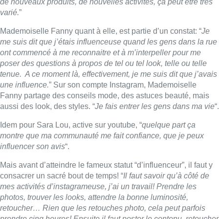
montre que ma communauté me fait confiance, que je peux
influencer son avis
“.
Mais avant d’atteindre le fameux statut “d’influenceur”, il faut y
consacrer un sacré bout de temps! “
Il faut savoir qu’à côté de
mes activités d’instagrameuse, j’ai un travail! Prendre les
photos, trouver les looks, attendre la bonne luminosité,
retoucher… Rien que les retouches photo, cela peut parfois
prendre cinq heures! Ensuite il faut poster le contenu, retoucher
à nouveau, répondre aux mails, à ma communauté.
”
Le profil de Julie Foulon est un peu différent. Co-fondatrice de
la plateforme Molengeek, Julie croit surtout en l’outil “
fabuleux
”
que peut représenter une vidéo. En partenariat avec la
plateforme de vidéo en ligne Youtube, Molengeek veut former
les jeunes à devenir youtoubeur, une activité qui tend à se
professionnaliser.”
Dans chaque poche de jeune il y a un
smartphone, c’est un véritable outil d’émancipation sociale.
Grâce à la création d’un contenu vidéo, les jeunes peuvent
lancer leur carrière. Cela peut aussi être couplé à un projet
professionnel. C’est un vrai support.
”