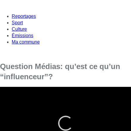
Reportages
Sport
Culture
Émissions
Ma commune
Question Médias: qu’est ce qu’un
“influenceur”?
Mademoiselle fanny (influenceuse Instagram), Boris
Kywicki (chercheur au Liège Game Lab), Sara Lou
(youtoubeuse) et Julie Foulon (Molengeek) étaient les
invités de “Questions médias”. Un épisode consacré aux
“influenceurs” des réseaux sociaux: qui sont-ils, que font-
ils, comment vivient-ils? Les quatre experts de Murielle
Berck nous partagent leur expérience et leurs