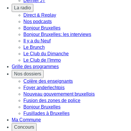
Dernier JT
La radio
Direct & Replay
Nos podcasts
Bonjour Bruxelles
Bonjour Bruxelles: les interviews
Il y a du Neuf
Le Brunch
Le Club du Dimanche
Le Club de l'Immo
Grille des programmes
Nos dossiers
Colère des enseignants
Foyer anderlechtois
Nouveau gouvernement bruxellois
Fusion des zones de police
Bonjour Bruxelles
Fusillades à Bruxelles
Ma Commune
Concours