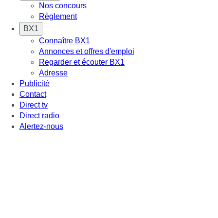
Nos concours
Règlement
BX1
Connaître BX1
Annonces et offres d'emploi
Regarder et écouter BX1
Adresse
Publicité
Contact
Direct tv
Direct radio
Alertez-nous