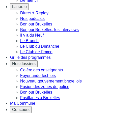
Dernier JT
La radio
Direct & Replay
Nos podcasts
Bonjour Bruxelles
Bonjour Bruxelles: les interviews
Il y a du Neuf
Le Brunch
Le Club du Dimanche
Le Club de l'Immo
Grille des programmes
Nos dossiers
Colère des enseignants
Foyer anderlechtois
Nouveau gouvernement bruxellois
Fusion des zones de police
Bonjour Bruxelles
Fusillades à Bruxelles
Ma Commune
Concours