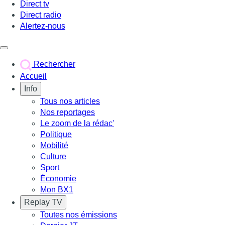
Direct tv
Direct radio
Alertez-nous
Déclencher le menu
Rechercher
Accueil
Info
Tous nos articles
Nos reportages
Le zoom de la rédac'
Politique
Mobilité
Culture
Sport
Économie
Mon BX1
Replay TV
Toutes nos émissions