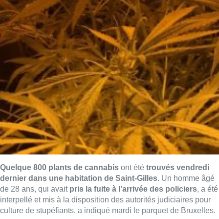
Quelque 800 plants de cannabis
ont été
trouvés vendredi
dernier dans une habitation de Saint-Gilles
. Un homme âgé
de 28 ans, qui avait
pris la fuite à l’arrivée des policiers
, a été
interpellé et mis à la disposition des autorités judiciaires pour
culture de stupéfiants, a indiqué mardi le parquet de Bruxelles.