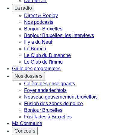
Dernier JT
La radio
Direct & Replay
Nos podcasts
Bonjour Bruxelles
Bonjour Bruxelles: les interviews
Il y a du Neuf
Le Brunch
Le Club du Dimanche
Le Club de l'Immo
Grille des programmes
Nos dossiers
Colère des enseignants
Foyer anderlechtois
Nouveau gouvernement bruxellois
Fusion des zones de police
Bonjour Bruxelles
Fusillades à Bruxelles
Ma Commune
Concours