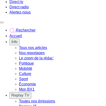
Direct tv
Direct radio
Alertez-nous
Déclencher le menu
Rechercher
Accueil
Info
Tous nos articles
Nos reportages
Le zoom de la rédac'
Politique
Mobilité
Culture
Sport
Économie
Mon BX1
Replay TV
Toutes nos émissions