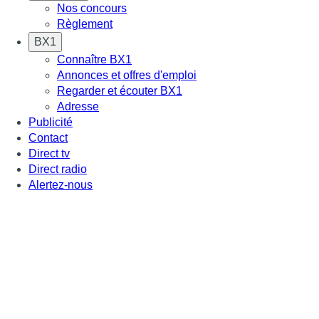
Nos concours
Règlement
BX1
Connaître BX1
Annonces et offres d'emploi
Regarder et écouter BX1
Adresse
Publicité
Contact
Direct tv
Direct radio
Alertez-nous