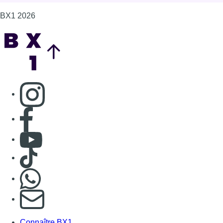
BX1 2026
Back to top
Consulter page Instagram
Consulter page Facebook
Consulter Youtube
Consulter TikTok
Nous rejoindre sur Whatsapp
S'abonner à notre newsletter
Connaître BX1