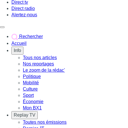
Direct tv
Direct radio
Alertez-nous
Déclencher le menu
Rechercher
Accueil
Info
Tous nos articles
Nos reportages
Le zoom de la rédac'
Politique
Mobilité
Culture
Sport
Économie
Mon BX1
Replay TV
Toutes nos émissions