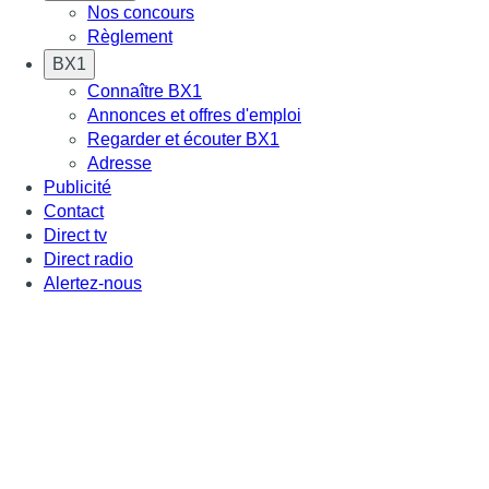
Nos concours
Règlement
BX1
Connaître BX1
Annonces et offres d'emploi
Regarder et écouter BX1
Adresse
Publicité
Contact
Direct tv
Direct radio
Alertez-nous