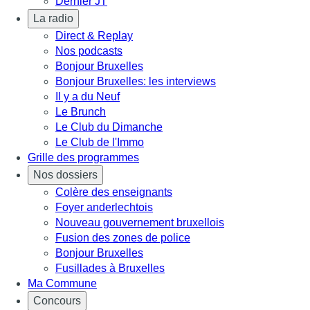
Dernier JT
La radio
Direct & Replay
Nos podcasts
Bonjour Bruxelles
Bonjour Bruxelles: les interviews
Il y a du Neuf
Le Brunch
Le Club du Dimanche
Le Club de l'Immo
Grille des programmes
Nos dossiers
Colère des enseignants
Foyer anderlechtois
Nouveau gouvernement bruxellois
Fusion des zones de police
Bonjour Bruxelles
Fusillades à Bruxelles
Ma Commune
Concours