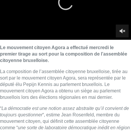
député élu Pepijn Kennis au parlement bruxellois. Le
mouvement citoyen Agora a obtenu un siège au parlement
bruxellois lors des élections régionales en mai dernier.
“
La démocratie est une notion assez abstraite qu’il convient de
toujours questionner
“, estime Jean Rosenfeld, membre du
mouvement citoyen, qui définit cette assemblée citoyenne
comme “
une sorte de laboratoire démocratique inédit en région
de Bruxelles-Capitale
“.
“
Je travaille déjà à améliorer la participation citoyenne au sein
du parlement et à l’inclusion de tous les Bruxellois dans la
prise de décision, ce qui constitue mon second mandat
“, ajoute
Pepijn Kennis, qui sera chargé de relayer les futures décisions
de l’assemblée au parlement bruxellois.
Belga / Image: Belga
■ Un reportage de
Camille Tang Quynh
et
Anna Lawan
Lire aussi :