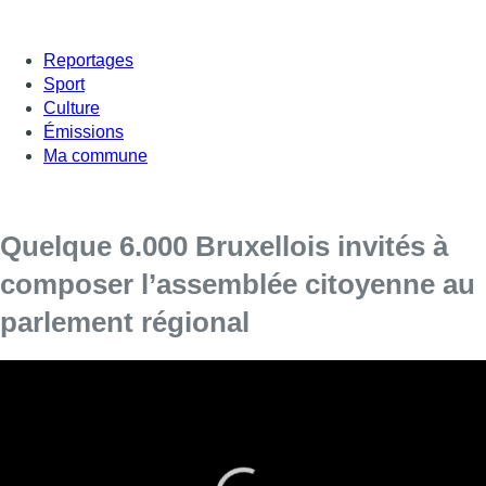
Reportages
Sport
Culture
Émissions
Ma commune
Quelque 6.000 Bruxellois invités à
composer l’assemblée citoyenne au
parlement régional
Le mouvement citoyen Agora a effectué mercredi le
premier tirage au sort pour la composition de l’assemblée
citoyenne bruxelloise.
La composition de l’assemblée citoyenne bruxelloise, tirée au
sort par le mouvement citoyen Agora, sera représentée par le