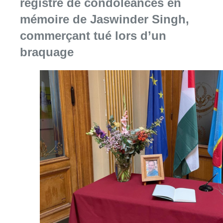
Consulter l'article "La Commune d’Ixelles 
06 août 2026
Partager l'article
Facebook
Twitter
WhatsApp
Share
16 octobre 2019
- 15h00
gouvernement bruxellois
Politique
Bruxelles-ville
News