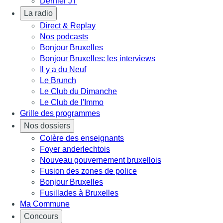
Dernier JT
La radio
Direct & Replay
Nos podcasts
Bonjour Bruxelles
Bonjour Bruxelles: les interviews
Il y a du Neuf
Le Brunch
Le Club du Dimanche
Le Club de l'Immo
Grille des programmes
Nos dossiers
Colère des enseignants
Foyer anderlechtois
Nouveau gouvernement bruxellois
Fusion des zones de police
Bonjour Bruxelles
Fusillades à Bruxelles
Ma Commune
Concours