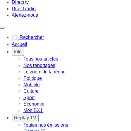
Direct tv
Direct radio
Alertez-nous
Déclencher le menu
Rechercher
Accueil
Info
Tous nos articles
Nos reportages
Le zoom de la rédac'
Politique
Mobilité
Culture
Sport
Économie
Mon BX1
Replay TV
Toutes nos émissions