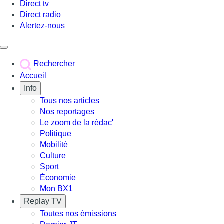
Direct tv
Direct radio
Alertez-nous
Déclencher le menu
Rechercher
Accueil
Info
Tous nos articles
Nos reportages
Le zoom de la rédac'
Politique
Mobilité
Culture
Sport
Économie
Mon BX1
Replay TV
Toutes nos émissions