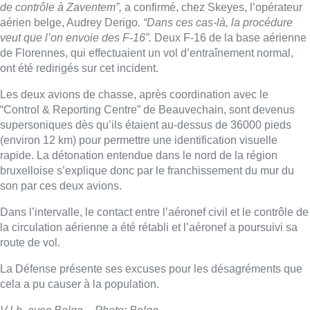
son par ces deux avions.
Dans l’intervalle, le contact entre l’aéronef civil et le contrôle de
la circulation aérienne a été rétabli et l’aéronef a poursuivi sa
route de vol.
La Défense présente ses excuses pour les désagréments que
cela a pu causer à la population.
V.Lh. avec Belga – Photo: Belga
■ Reportage de
Michel Geyer
,
Manon Ughi
et
Stephanie Mira
Lire aussi :
Un nouveau club de MMA ouvre
ses portes à Evere : “C’est pas
comme on voit à la télé”