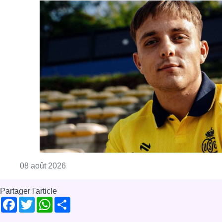
Consulter l'article "L’Union Saint-Gilloise at
08 août 2026
Partager l'article
Facebook
Twitter
WhatsApp
Share
28 mai 2021
- 18h30
avion de chasse
Explosion
mur du son
News
Offres d’emploi