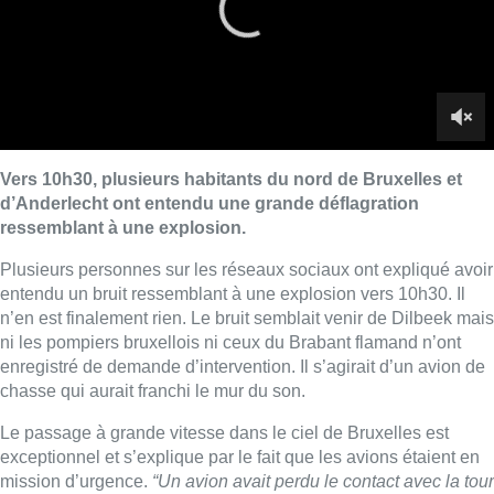
n’en est finalement rien. Le bruit semblait venir de Dilbeek mais
ni les pompiers bruxellois ni ceux du Brabant flamand n’ont
enregistré de demande d’intervention. Il s’agirait d’un avion de
chasse qui aurait franchi le mur du son.
Le passage à grande vitesse dans le ciel de Bruxelles est
exceptionnel et s’explique par le fait que les avions étaient en
mission d’urgence.
“Un avion avait perdu le contact avec la tour
de contrôle à Zaventem”,
a confirmé, chez Skeyes, l’opérateur
aérien belge, Audrey Derigo
. “Dans ces cas-là, la procédure
veut que l’on envoie des F-16”.
Deux F-16 de la base aérienne
de Florennes, qui effectuaient un vol d’entraînement normal,
ont été redirigés sur cet incident.
Les deux avions de chasse, après coordination avec le
“Control & Reporting Centre” de Beauvechain, sont devenus
supersoniques dès qu’ils étaient au-dessus de 36000 pieds
(environ 12 km) pour permettre une identification visuelle
rapide. La détonation entendue dans le nord de la région
bruxelloise s’explique donc par le franchissement du mur du