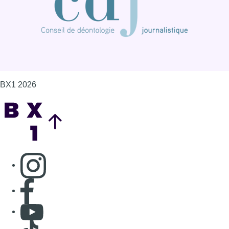
Consulter page Instagram
Consulter page Facebook
Consulter Youtube
Consulter TikTok
Nous rejoindre sur Whatsapp
S'abonner à notre newsletter
Connaître BX1
Publicité
Offres d'emploi
Contact
Mentions légales
Politique de cookies (UE)