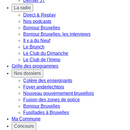
Dernier JT
La radio
Direct & Replay
Nos podcasts
Bonjour Bruxelles
Bonjour Bruxelles: les interviews
Il y a du Neuf
Le Brunch
Le Club du Dimanche
Le Club de l'Immo
Grille des programmes
Nos dossiers
Colère des enseignants
Foyer anderlechtois
Nouveau gouvernement bruxellois
Fusion des zones de police
Bonjour Bruxelles
Fusillades à Bruxelles
Ma Commune
Concours