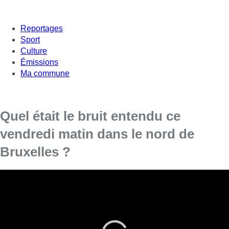
Reportages
Sport
Culture
Émissions
Ma commune
Quel était le bruit entendu ce
vendredi matin dans le nord de
Bruxelles ?
Vers 10h30, plusieurs habitants du nord de Bruxelles et
d’Anderlecht ont entendu une grande déflagration
ressemblant à une explosion.
Plusieurs personnes sur les réseaux sociaux ont expliqué avoir
entendu un bruit ressemblant à une explosion vers 10h30. Il