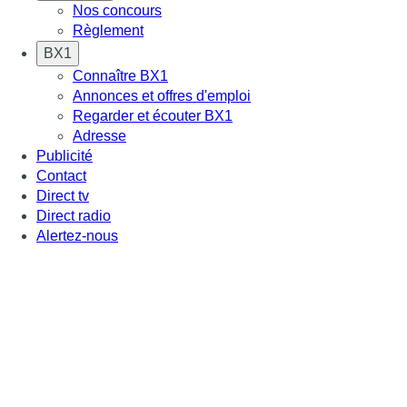
Nos concours
Règlement
BX1
Connaître BX1
Annonces et offres d'emploi
Regarder et écouter BX1
Adresse
Publicité
Contact
Direct tv
Direct radio
Alertez-nous