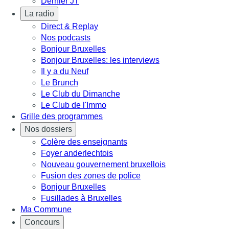
Dernier JT
La radio
Direct & Replay
Nos podcasts
Bonjour Bruxelles
Bonjour Bruxelles: les interviews
Il y a du Neuf
Le Brunch
Le Club du Dimanche
Le Club de l'Immo
Grille des programmes
Nos dossiers
Colère des enseignants
Foyer anderlechtois
Nouveau gouvernement bruxellois
Fusion des zones de police
Bonjour Bruxelles
Fusillades à Bruxelles
Ma Commune
Concours