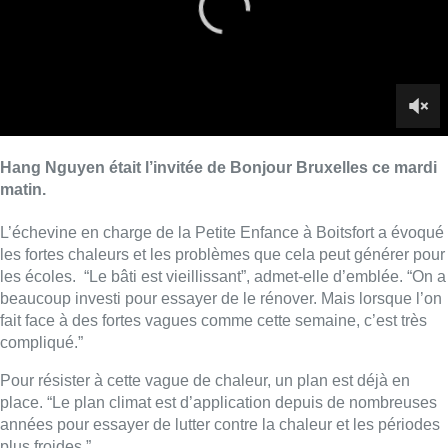
les écoles. “Le bâti est vieillissant”, admet-elle d’emblée. “On a
beaucoup investi pour essayer de le rénover. Mais lorsque l’on
fait face à des fortes vagues comme cette semaine, c’est très
compliqué.”
Pour résister à cette vague de chaleur, un plan est déjà en
place. “Le plan climat est d’application depuis de nombreuses
années pour essayer de lutter contre la chaleur et les périodes
plus froides.”
La libérale va devoir aussi changer certaines choses par
rapport à l’école avec le nouveau décret-programme. “Les prix
suivent l’inflation, mais ils restent très abordables. Certes, il y a
une légère augmentation mais la commune continue
d’intervenir pour aider les familles afin qu’elles ne payent pas
le prix plein. A titre d’exemple, un repas chaud est de 3,10
euros. Cela reste démocratique.”
Une seule école va connaître une coupure de la gratuité des
repas scolaires. “Il s’agit de celle du Karrenberg qui se trouve
dans un enseignement différencié. L’année dernière, les repas