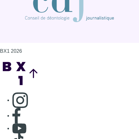
Consulter page Instagram
Consulter page Facebook
Consulter Youtube
Consulter TikTok
Nous rejoindre sur Whatsapp
S'abonner à notre newsletter
Connaître BX1
Publicité
Offres d'emploi
Contact
Mentions légales
Politique de cookies (UE)