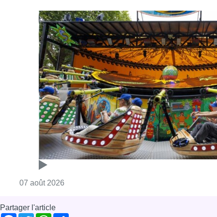
Consulter l'article "Foire du Midi: les visite
07 août 2026
Partager l'article
Facebook
Twitter
WhatsApp
Share
23 juin 2026
- 08h32
News
Watermael-Boitsfort
Offres d’emploi