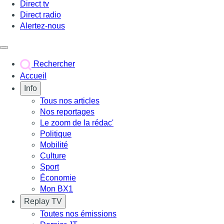
Direct tv
Direct radio
Alertez-nous
Déclencher le menu
Rechercher
Accueil
Info
Tous nos articles
Nos reportages
Le zoom de la rédac'
Politique
Mobilité
Culture
Sport
Économie
Mon BX1
Replay TV
Toutes nos émissions