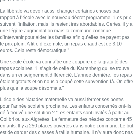
étaient gratuits et on nous a coupé cette subvention-là. On offre
plus que la soupe désormais.”
L’école des Naïades maternelle va aussi fermer ses portes
pour l’année scolaire prochaine. Les enfants concernés ont-ils
déjà trouvé une solution ? “Les enfants sont invités à partir au
Colibri ou aux Aigrettes. La fermeture des néades concerne 45
enfants. Il y a 250 places ouvertes dans notre commune. Le but
est de garder des classes à taille humaine. Il n’y aura donc pas
de surcharges des classes. Tandis que pour le personnel, on a
trouvé des places dans d’autres écoles pour la plupart.”
Que va devenir cette école ? “Le but est de la transformer en
crèche parce qu’on manque de place. Cela va prendre du
temps parce que les démarches sont lourdes. Mais la volonté
est réelle.”
Une interview de Hang Nguyen par Vanessa Lhuillier
dans Bonjour Bruxelles
Lire aussi :