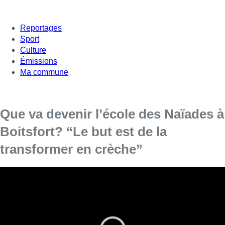
Reportages
Sport
Culture
Émissions
Ma commune
Que va devenir l’école des Naïades à
Boitsfort? “Le but est de la
transformer en crèche”
Hang Nguyen était l’invitée de Bonjour Bruxelles ce mardi
matin.
L’échevine en charge de la Petite Enfance à Boitsfort a évoqué
les fortes chaleurs et les problèmes que cela peut générer pour