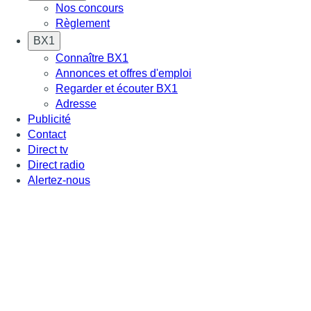
Nos concours
Règlement
BX1
Connaître BX1
Annonces et offres d'emploi
Regarder et écouter BX1
Adresse
Publicité
Contact
Direct tv
Direct radio
Alertez-nous