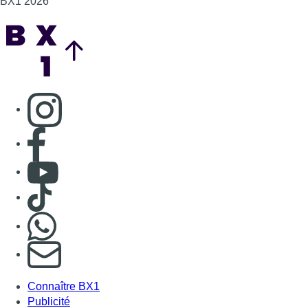
BX1 2026
Back to top
Consulter page Instagram
Consulter page Facebook
Consulter Youtube
Consulter TikTok
Nous rejoindre sur Whatsapp
S'abonner à notre newsletter
Connaître BX1
Publicité