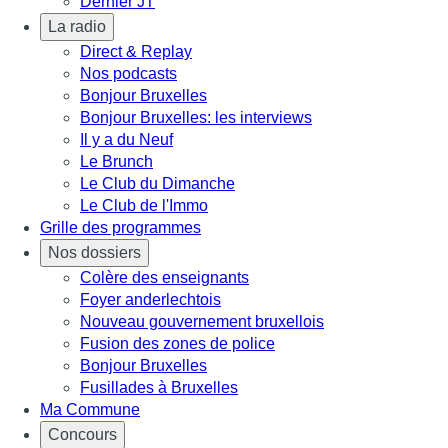
Dernier JT
La radio
Direct & Replay
Nos podcasts
Bonjour Bruxelles
Bonjour Bruxelles: les interviews
Il y a du Neuf
Le Brunch
Le Club du Dimanche
Le Club de l'Immo
Grille des programmes
Nos dossiers
Colère des enseignants
Foyer anderlechtois
Nouveau gouvernement bruxellois
Fusion des zones de police
Bonjour Bruxelles
Fusillades à Bruxelles
Ma Commune
Concours