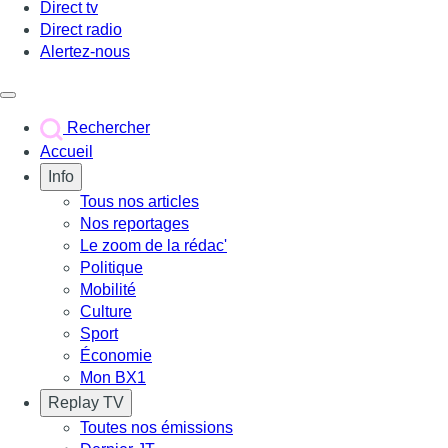
Direct tv
Direct radio
Alertez-nous
Déclencher le menu
Rechercher
Accueil
Info
Tous nos articles
Nos reportages
Le zoom de la rédac'
Politique
Mobilité
Culture
Sport
Économie
Mon BX1
Replay TV
Toutes nos émissions