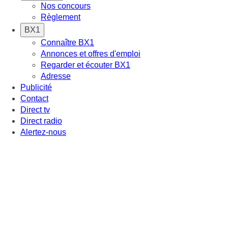
Nos concours
Règlement
BX1
Connaître BX1
Annonces et offres d'emploi
Regarder et écouter BX1
Adresse
Publicité
Contact
Direct tv
Direct radio
Alertez-nous