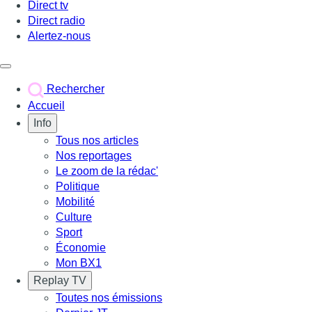
Direct tv
Direct radio
Alertez-nous
Déclencher le menu
Rechercher
Accueil
Info
Tous nos articles
Nos reportages
Le zoom de la rédac'
Politique
Mobilité
Culture
Sport
Économie
Mon BX1
Replay TV
Toutes nos émissions