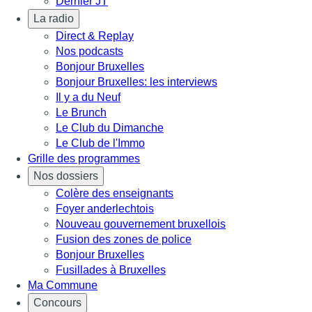
Dernier JT
La radio
Direct & Replay
Nos podcasts
Bonjour Bruxelles
Bonjour Bruxelles: les interviews
Il y a du Neuf
Le Brunch
Le Club du Dimanche
Le Club de l'Immo
Grille des programmes
Nos dossiers
Colère des enseignants
Foyer anderlechtois
Nouveau gouvernement bruxellois
Fusion des zones de police
Bonjour Bruxelles
Fusillades à Bruxelles
Ma Commune
Concours