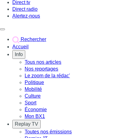
Direct tv
Direct radio
Alertez-nous
Déclencher le menu
Rechercher
Accueil
Info
Tous nos articles
Nos reportages
Le zoom de la rédac'
Politique
Mobilité
Culture
Sport
Économie
Mon BX1
Replay TV
Toutes nos émissions