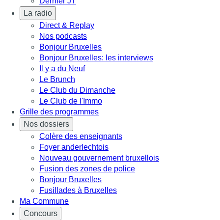
Dernier JT
La radio
Direct & Replay
Nos podcasts
Bonjour Bruxelles
Bonjour Bruxelles: les interviews
Il y a du Neuf
Le Brunch
Le Club du Dimanche
Le Club de l'Immo
Grille des programmes
Nos dossiers
Colère des enseignants
Foyer anderlechtois
Nouveau gouvernement bruxellois
Fusion des zones de police
Bonjour Bruxelles
Fusillades à Bruxelles
Ma Commune
Concours