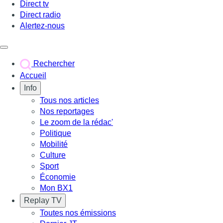
Direct tv
Direct radio
Alertez-nous
Déclencher le menu
Rechercher
Accueil
Info
Tous nos articles
Nos reportages
Le zoom de la rédac'
Politique
Mobilité
Culture
Sport
Économie
Mon BX1
Replay TV
Toutes nos émissions