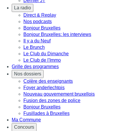
Dernier JT
La radio
Direct & Replay
Nos podcasts
Bonjour Bruxelles
Bonjour Bruxelles: les interviews
Il y a du Neuf
Le Brunch
Le Club du Dimanche
Le Club de l'Immo
Grille des programmes
Nos dossiers
Colère des enseignants
Foyer anderlechtois
Nouveau gouvernement bruxellois
Fusion des zones de police
Bonjour Bruxelles
Fusillades à Bruxelles
Ma Commune
Concours