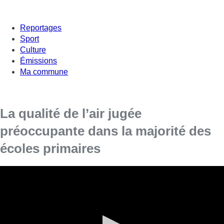
Reportages
Sport
Culture
Émissions
Ma commune
La qualité de l’air jugée
préoccupante dans la majorité des
écoles primaires