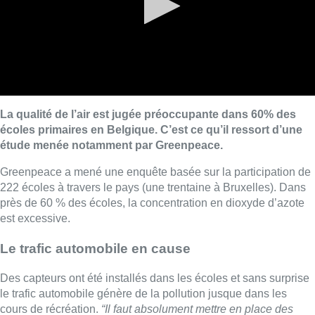
La qualité de l’air est jugée préoccupante dans 60% des
écoles primaires en Belgique. C’est ce qu’il ressort d’une
étude menée notamment par Greenpeace.
Greenpeace a mené une enquête basée sur la participation de
222 écoles à travers le pays (une trentaine à Bruxelles). Dans
près de 60 % des écoles, la concentration en dioxyde d’azote
est excessive.
Le trafic automobile en cause
Des capteurs ont été installés dans les écoles et sans surprise
le trafic automobile génère de la pollution jusque dans les
cours de récréation.
“Il faut absolument mettre en place des