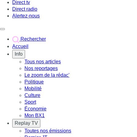
Direct tv
Direct radio
Alertez-nous
Déclencher le menu
Rechercher
Accueil
Info
Tous nos articles
Nos reportages
Le zoom de la rédac'
Politique
Mobilité
Culture
Sport
Économie
Mon BX1
Replay TV
Toutes nos émissions