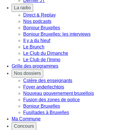
Dernier JT
La radio
Direct & Replay
Nos podcasts
Bonjour Bruxelles
Bonjour Bruxelles: les interviews
Il y a du Neuf
Le Brunch
Le Club du Dimanche
Le Club de l'Immo
Grille des programmes
Nos dossiers
Colère des enseignants
Foyer anderlechtois
Nouveau gouvernement bruxellois
Fusion des zones de police
Bonjour Bruxelles
Fusillades à Bruxelles
Ma Commune
Concours