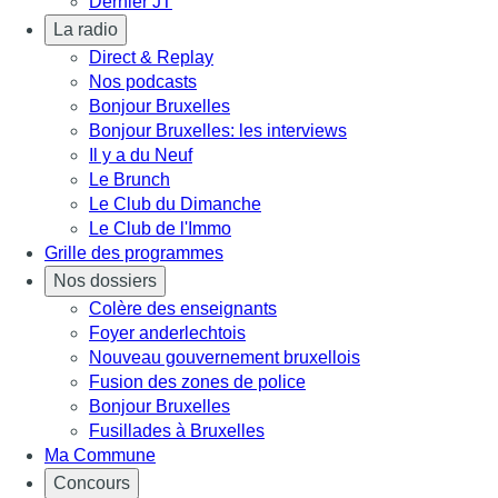
Dernier JT
La radio
Direct & Replay
Nos podcasts
Bonjour Bruxelles
Bonjour Bruxelles: les interviews
Il y a du Neuf
Le Brunch
Le Club du Dimanche
Le Club de l'Immo
Grille des programmes
Nos dossiers
Colère des enseignants
Foyer anderlechtois
Nouveau gouvernement bruxellois
Fusion des zones de police
Bonjour Bruxelles
Fusillades à Bruxelles
Ma Commune
Concours