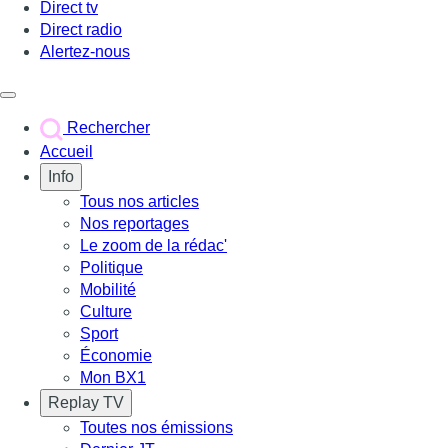
Direct tv
Direct radio
Alertez-nous
Déclencher le menu
Rechercher
Accueil
Info
Tous nos articles
Nos reportages
Le zoom de la rédac'
Politique
Mobilité
Culture
Sport
Économie
Mon BX1
Replay TV
Toutes nos émissions