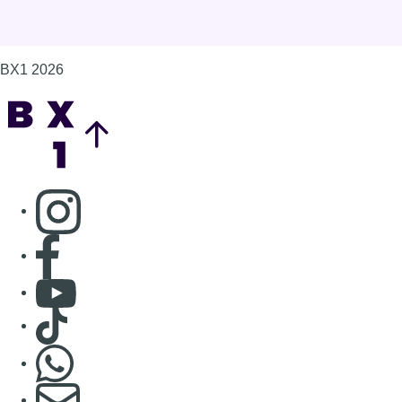
Consulter page Facebook
Consulter Youtube
Consulter TikTok
Nous rejoindre sur Whatsapp
S'abonner à notre newsletter
Connaître BX1
Publicité
Offres d'emploi
Contact
Mentions légales
Politique de cookies (UE)
Gérer les cookies