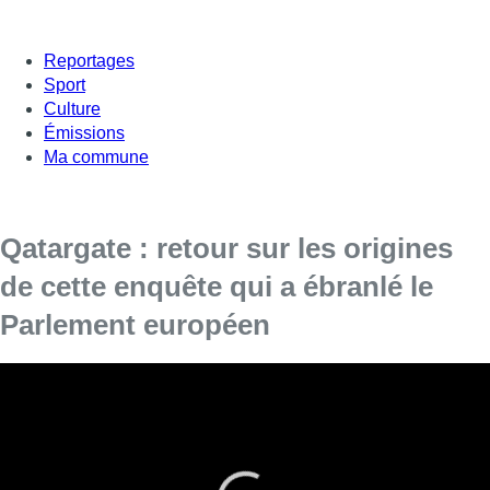
Reportages
Sport
Culture
Émissions
Ma commune
Qatargate : retour sur les origines
de cette enquête qui a ébranlé le
Parlement européen
Il y a un peu plus d’un an,
le scandale de corruption du
Qatargate éclatait
. Dans le viseur des enquêteurs : plusieurs
membres du Parlement européen qui auraient perçu de l’argent
de la part du Qatar, du Maroc et de la Mauritanie en échange
d’intérêts. Ce jour-là, le 9 décembre 2022, le journal
Le Soir