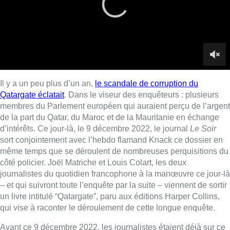
sort conjointement avec l’hebdo flamand Knack ce dossier en
même temps que se déroulent de nombreuses perquisitions du
côté policier. Joël Matriche et Louis Colart, les deux
journalistes du quotidien francophone à la manœuvre ce jour-là
– et qui suivront toute l’enquête par la suite – viennent de sortir
un livre intitulé “Qatargate”, paru aux éditions Harper Collins,
qui vise à raconter le déroulement de cette longue enquête.
Avant ce 9 décembre 2022, les journalistes étaient déjà sur ce
dossier depuis plusieurs mois. “
Quatre mois auparavant, durant
l’été, nous avons eu vent qu’une grosse enquête était en cours
dans le milieu européen de Bruxelles. Petit à petit, nous nous
sommes renseignés et avons mis les pièces du puzzle
ensemble en prenant garde de ne pas révéler trop tôt ce que
l’on savait pour ne pas perturber l’enquête judiciaire
“, raconte
Joël Matriche dans le 12h30.
Valises de cash, espionnage, rendez-vous secrets… Les
histoires racontées dans cette ouvrage – bien réelles – sont
dignes d’un roman policier. “
La motivation de sortir ce livre est
double : retracer le fil du récit de manière intelligible et se