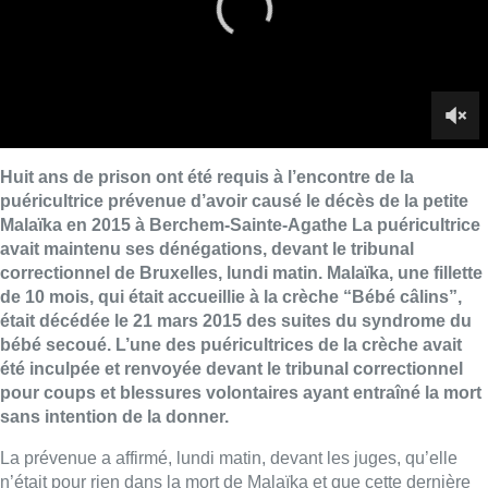
de 10 mois, qui était accueillie à la crèche “Bébé câlins”,
était décédée le 21 mars 2015 des suites du syndrome du
bébé secoué. L’une des puéricultrices de la crèche avait
été inculpée et renvoyée devant le tribunal correctionnel
pour coups et blessures volontaires ayant entraîné la mort
sans intention de la donner.
La prévenue a affirmé, lundi matin, devant les juges, qu’elle
n’était pour rien dans la mort de Malaïka et que cette dernière
allait très bien avant de subitement faire un malaise. Me
Michèle Hirsch a ensuite pris la parole au nom de la mère et de
la grand-mère de l’enfant.
“C’est un acte volontaire, commis en
pleine conscience, de la part d’une professionnelle de
l’enfance”
, a-t-elle estimé. Me Hirsch a réclamé un dommage
moral de 75.000 euros pour la mère et de 15.000 euros pour la
grand-mère. Les débats se poursuivront lundi après-midi et
mardi matin.
Malaïka, un bébé de 10 mois, était décédée à l’hôpital des
suites d’une hémorragie interne
, le 21 mars 2015. Elle y
avait été admise après avoir fait un malaise à la crèche “Bébé