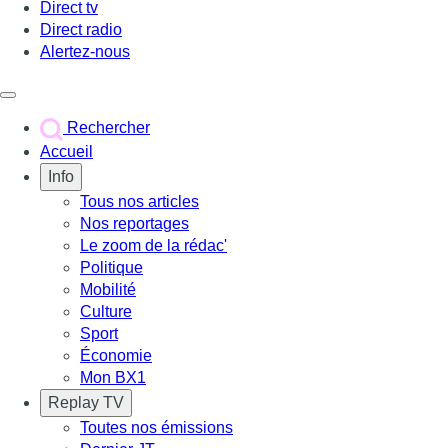
Direct tv
Direct radio
Alertez-nous
Déclencher le menu
Rechercher
Accueil
Info
Tous nos articles
Nos reportages
Le zoom de la rédac'
Politique
Mobilité
Culture
Sport
Économie
Mon BX1
Replay TV
Toutes nos émissions