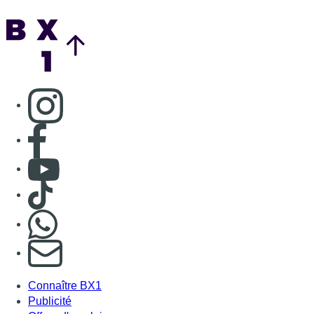
Nous rejoindre sur Whatsapp
S'abonner à notre newsletter
Connaître BX1
Publicité
Offres d'emploi
Contact
Mentions légales
Politique de cookies (UE)
Gérer les cookies