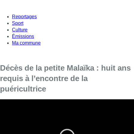
Reportages
Sport
Culture
Émissions
Ma commune
Décès de la petite Malaïka : huit ans
requis à l’encontre de la
puéricultrice
Huit ans de prison ont été requis à l’encontre de la
puéricultrice prévenue d’avoir causé le décès de la petite
Malaïka en 2015
à Berchem-Sainte-Agathe
La puéricultrice
avait maintenu ses dénégations, devant le tribunal
correctionnel de Bruxelles, lundi matin. Malaïka, une fillette