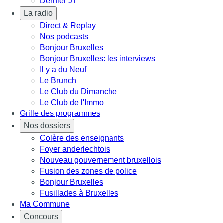
Dernier JT
La radio
Direct & Replay
Nos podcasts
Bonjour Bruxelles
Bonjour Bruxelles: les interviews
Il y a du Neuf
Le Brunch
Le Club du Dimanche
Le Club de l'Immo
Grille des programmes
Nos dossiers
Colère des enseignants
Foyer anderlechtois
Nouveau gouvernement bruxellois
Fusion des zones de police
Bonjour Bruxelles
Fusillades à Bruxelles
Ma Commune
Concours