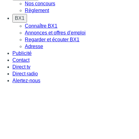
Nos concours
Règlement
BX1
Connaître BX1
Annonces et offres d'emploi
Regarder et écouter BX1
Adresse
Publicité
Contact
Direct tv
Direct radio
Alertez-nous