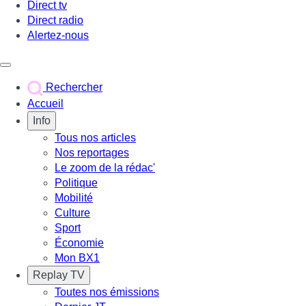
Direct tv
Direct radio
Alertez-nous
Déclencher le menu
Rechercher
Accueil
Info
Tous nos articles
Nos reportages
Le zoom de la rédac'
Politique
Mobilité
Culture
Sport
Économie
Mon BX1
Replay TV
Toutes nos émissions