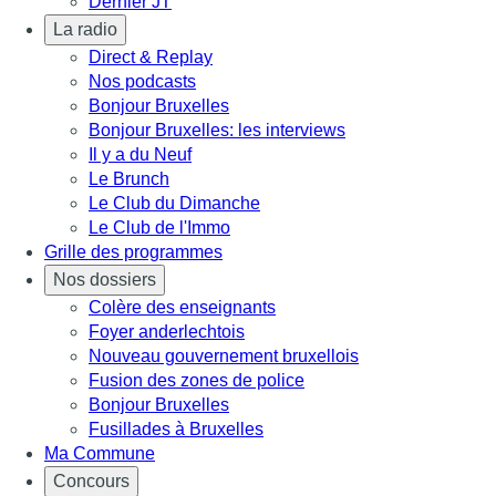
Dernier JT
La radio
Direct & Replay
Nos podcasts
Bonjour Bruxelles
Bonjour Bruxelles: les interviews
Il y a du Neuf
Le Brunch
Le Club du Dimanche
Le Club de l'Immo
Grille des programmes
Nos dossiers
Colère des enseignants
Foyer anderlechtois
Nouveau gouvernement bruxellois
Fusion des zones de police
Bonjour Bruxelles
Fusillades à Bruxelles
Ma Commune
Concours