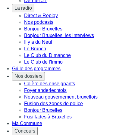
Dernier JT
La radio
Direct & Replay
Nos podcasts
Bonjour Bruxelles
Bonjour Bruxelles: les interviews
Il y a du Neuf
Le Brunch
Le Club du Dimanche
Le Club de l'Immo
Grille des programmes
Nos dossiers
Colère des enseignants
Foyer anderlechtois
Nouveau gouvernement bruxellois
Fusion des zones de police
Bonjour Bruxelles
Fusillades à Bruxelles
Ma Commune
Concours