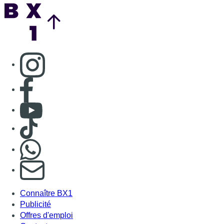
Back to top
Consulter page Instagram
Consulter page Facebook
Consulter Youtube
Consulter TikTok
Nous rejoindre sur Whatsapp
S'abonner à notre newsletter
Connaître BX1
Publicité
Offres d'emploi