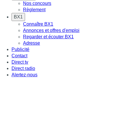
Nos concours
Règlement
BX1
Connaître BX1
Annonces et offres d'emploi
Regarder et écouter BX1
Adresse
Publicité
Contact
Direct tv
Direct radio
Alertez-nous