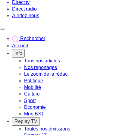
Direct tv
Direct radio
Alertez-nous
Déclencher le menu
Rechercher
Accueil
Info
Tous nos articles
Nos reportages
Le zoom de la rédac'
Politique
Mobilité
Culture
Sport
Économie
Mon BX1
Replay TV
Toutes nos émissions