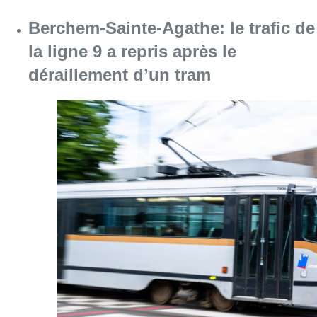
Consulter l'article "Berchem-Sainte-Agathe: le
07 août 2026
Partager l'article
Facebook
Twitter
WhatsApp
Share
09 septembre 2017
- 16h35
Modifié le
10 septembre 2017
- 12h01
News