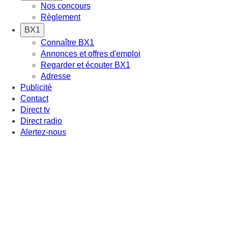
Nos concours
Règlement
BX1
Connaître BX1
Annonces et offres d'emploi
Regarder et écouter BX1
Adresse
Publicité
Contact
Direct tv
Direct radio
Alertez-nous