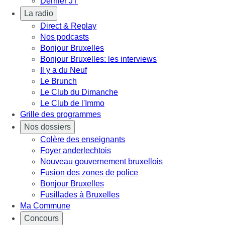
Dernier JT
La radio
Direct & Replay
Nos podcasts
Bonjour Bruxelles
Bonjour Bruxelles: les interviews
Il y a du Neuf
Le Brunch
Le Club du Dimanche
Le Club de l'Immo
Grille des programmes
Nos dossiers
Colère des enseignants
Foyer anderlechtois
Nouveau gouvernement bruxellois
Fusion des zones de police
Bonjour Bruxelles
Fusillades à Bruxelles
Ma Commune
Concours