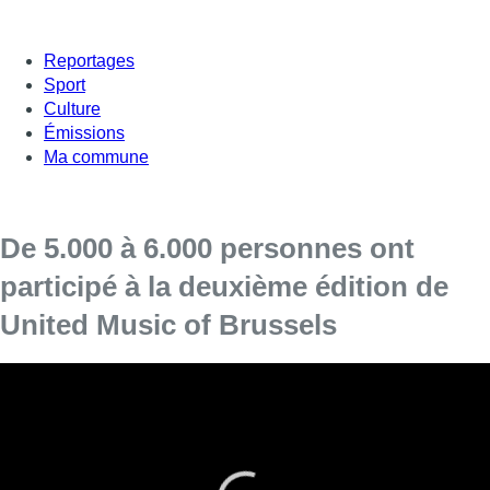
Reportages
Sport
Culture
Émissions
Ma commune
De 5.000 à 6.000 personnes ont
participé à la deuxième édition de
United Music of Brussels
La deuxième édition de United
Music
of Brussels, une
promenade musicale gratuite au coeur de Bruxelles s’est
tenue ce samedi 9 septembre de 14h00 à 20h00.
Entre 5.000 et 6.000 personnes se sont rendues samedi à l’un
des mini-concerts gratuits; organisés par La Monnaie, Bozar et