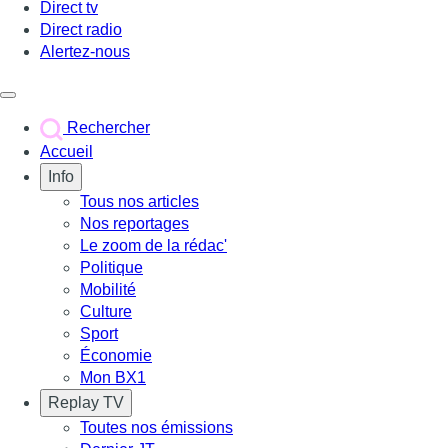
Direct tv
Direct radio
Alertez-nous
Déclencher le menu
Rechercher
Accueil
Info
Tous nos articles
Nos reportages
Le zoom de la rédac'
Politique
Mobilité
Culture
Sport
Économie
Mon BX1
Replay TV
Toutes nos émissions