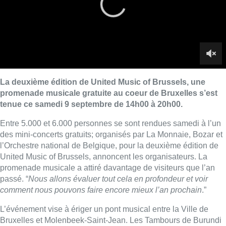
l’Orchestre national de Belgique, pour la deuxième édition de
United
Music
of Brussels, annoncent les organisateurs. La
promenade musicale a attiré davantage de visiteurs que l’an
passé. “
Nous allons évaluer tout cela en profondeur et voir
comment nous pouvons faire encore mieux l’an prochain
.”
L’événement vise à ériger un pont musical entre la Ville de
Bruxelles et Molenbeek-Saint-Jean. Les Tambours de Burundi
ont ouvert les festivités à 14h00 sur la place communale de
Molenbeek. Les amateurs de musique ont ensuite pu choisir
entre 15 autres sites pour construire leur propre promenade
musicale. Le programme et les lieux étaient plus que
disparates, allant d’un trio de harpistes au Loco Motive Trio
dans le bâtiment de la Vanhaerents Art Collection jusqu’au Duo
Sweet 17 et sa musique baroque accompagnée de projections
vidéos dans le théâtre de marionnettes Toone.
En duplex: Camille Tang Quynh avec Delphine
Martens, coordinatrice du projet