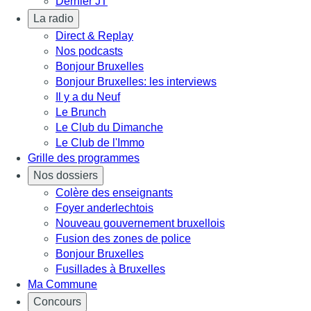
Dernier JT
La radio
Direct & Replay
Nos podcasts
Bonjour Bruxelles
Bonjour Bruxelles: les interviews
Il y a du Neuf
Le Brunch
Le Club du Dimanche
Le Club de l'Immo
Grille des programmes
Nos dossiers
Colère des enseignants
Foyer anderlechtois
Nouveau gouvernement bruxellois
Fusion des zones de police
Bonjour Bruxelles
Fusillades à Bruxelles
Ma Commune
Concours