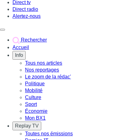
Direct tv
Direct radio
Alertez-nous
Déclencher le menu
Rechercher
Accueil
Info
Tous nos articles
Nos reportages
Le zoom de la rédac'
Politique
Mobilité
Culture
Sport
Économie
Mon BX1
Replay TV
Toutes nos émissions