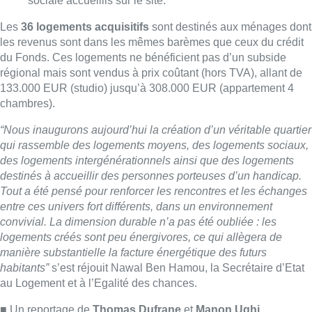
T
out a été pensé pour renforcer les rencontres et les échanges
entre ces univers fort différents, dans un environnement
convivial. La dimension durable n’a pas été oubliée :
les
logements créés sont peu énergivores, ce qui allègera de
manière substantielle la facture énergétique des futurs
habitants”
s’est réjouit Nawal Ben Hamou, la Secrétaire d’Etat
au Logement et à l’Egalité des chances.
■ Un reportage de
Thomas Dufrane
et
Manon Ughi
Lire aussi :
À Bruxelles, le blocus s’invite dans
des lieux insolites : “C’est
exceptionnel, il faut se l’avouer”