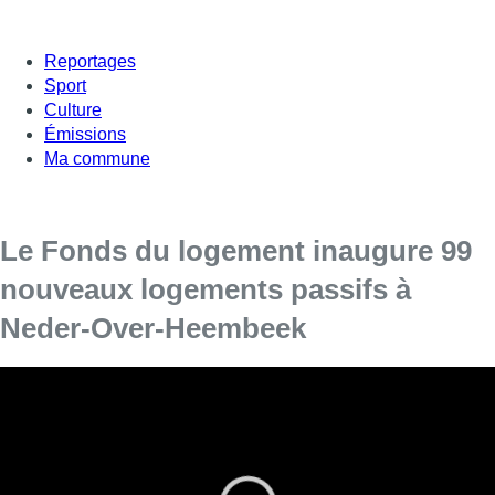
Reportages
Sport
Culture
Émissions
Ma commune
Le Fonds du logement inaugure 99
nouveaux logements passifs à
Neder-Over-Heembeek
Le projet “Faînes” a été inauguré ce lundi, le Fonds du
Logement propose 99 logements passifs à l’acquisition et
à la location.
Le projet “Faînes” est une opération phare en matière de mixité
et d’inclusion sociales. La mixité sociale est assurée par la