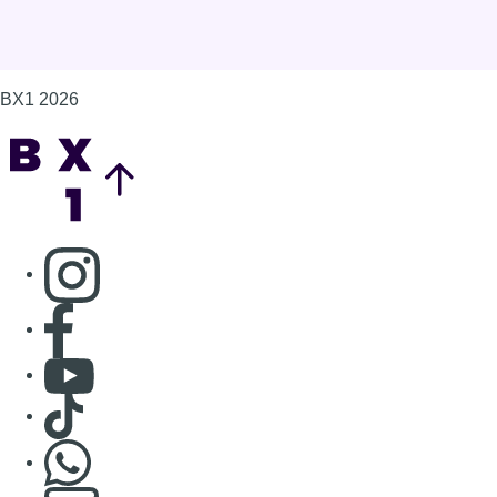
Consulter page Facebook
Consulter Youtube
Consulter TikTok
Nous rejoindre sur Whatsapp
S'abonner à notre newsletter
Connaître BX1
Publicité
Offres d'emploi
Contact
Mentions légales
Politique de cookies (UE)
Gérer les cookies