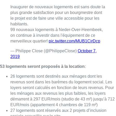
26 logements sont destinés aux ménages dont les
revenus sont dans les barèmes du logement social. Les
loyers seront calculés en fonction de leurs revenus. Pour
les ménages aux revenus les plus faibles, les loyers
démarrent à 297 EUR/mois (studio de 43 m²) jusqu’à 712
EUR/mois (appartement 4 chambres de 119 m²)
27 logements sont réservés aux 2 projets d’inclusion
sociale accueillis sur le site.
Les
36
logements acquisitifs
sont destinés aux ménages dont
les revenus sont dans les mêmes barèmes que ceux du crédit
du Fonds. Ces logements ne bénéficient pas d’un subside
régional mais sont vendus à prix coûtant (hors TVA), allant de
133.000 EUR (studio) jusqu’à 308.000 EUR (appartement 4
chambres).
“Nous inaugurons aujourd’hui la création d’un véritable quartier
qui rassemble des logements moyens, des logements sociaux,
des logements intergénérationnels ainsi que des logements
destinés à accueillir des personnes porteuses d’un handicap.