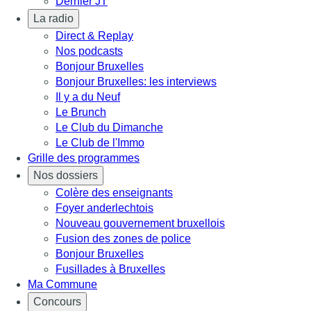
Dernier JT
La radio
Direct & Replay
Nos podcasts
Bonjour Bruxelles
Bonjour Bruxelles: les interviews
Il y a du Neuf
Le Brunch
Le Club du Dimanche
Le Club de l'Immo
Grille des programmes
Nos dossiers
Colère des enseignants
Foyer anderlechtois
Nouveau gouvernement bruxellois
Fusion des zones de police
Bonjour Bruxelles
Fusillades à Bruxelles
Ma Commune
Concours