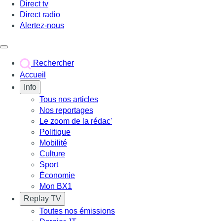
Direct tv
Direct radio
Alertez-nous
Déclencher le menu
Rechercher
Accueil
Info
Tous nos articles
Nos reportages
Le zoom de la rédac'
Politique
Mobilité
Culture
Sport
Économie
Mon BX1
Replay TV
Toutes nos émissions