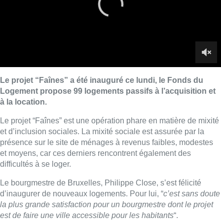
présence sur le site de ménages à revenus faibles, modestes
et moyens, car ces derniers rencontrent également des
difficultés à se loger.
Le bourgmestre de Bruxelles, Philippe Close, s’est félicité
d’inaugurer de nouveaux logements. Pour lui, “
c’est sans doute
la plus grande satisfaction pour un bourgmestre dont le projet
est de faire une ville accessible pour les habitants
“.
Inaugurer de nouveaux logements est sans doute la
plus grande satisfaction pour un bourgmestre dont
le projet est de faire une ville accessible pour les
habitants.
99 nouveaux logements à Neder-Over-Heembeek,
on continue à investir dans l'équipement de ce
merveilleux quartier!
pic.twitter.com/MUB1CirDcp
— Philippe Close (@PhilippeClose)
October 7,
2019
53 logements seront proposés à la location
: