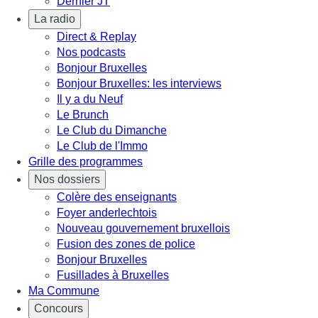
Dernier JT
La radio
Direct & Replay
Nos podcasts
Bonjour Bruxelles
Bonjour Bruxelles: les interviews
Il y a du Neuf
Le Brunch
Le Club du Dimanche
Le Club de l'Immo
Grille des programmes
Nos dossiers
Colère des enseignants
Foyer anderlechtois
Nouveau gouvernement bruxellois
Fusion des zones de police
Bonjour Bruxelles
Fusillades à Bruxelles
Ma Commune
Concours