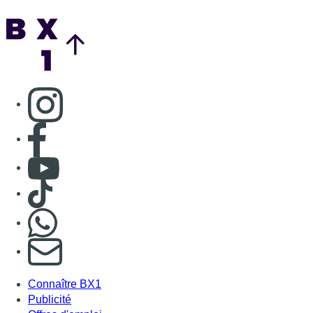
Back to top
Consulter page Instagram
Consulter page Facebook
Consulter Youtube
Consulter TikTok
Nous rejoindre sur Whatsapp
S'abonner à notre newsletter
Connaître BX1
Publicité