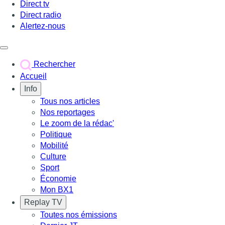
Direct tv
Direct radio
Alertez-nous
Déclencher le menu
Rechercher
Accueil
Info
Tous nos articles
Nos reportages
Le zoom de la rédac'
Politique
Mobilité
Culture
Sport
Économie
Mon BX1
Replay TV
Toutes nos émissions