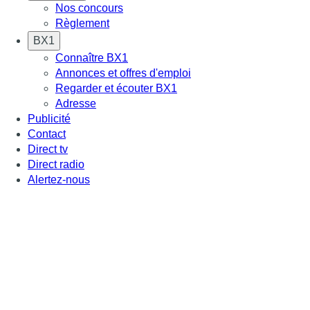
Nos concours
Règlement
BX1
Connaître BX1
Annonces et offres d'emploi
Regarder et écouter BX1
Adresse
Publicité
Contact
Direct tv
Direct radio
Alertez-nous