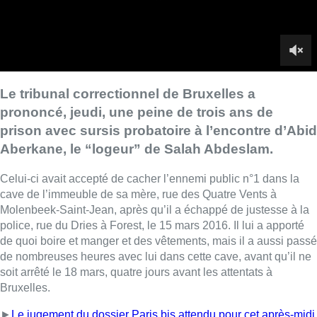
cave de l’immeuble de sa mère, rue des Quatre Vents à
Molenbeek-Saint-Jean, après qu’il a échappé de justesse à la
police, rue du Dries à Forest, le 15 mars 2016. Il lui a apporté
de quoi boire et manger et des vêtements, mais il a aussi passé
de nombreuses heures avec lui dans cette cave, avant qu’il ne
soit arrêté le 18 mars, quatre jours avant les attentats à
Bruxelles.
►
Le jugement du dossier Paris bis attendu pour cet après-midi
Le tribunal a ensuite prononcé une peine de
30 mois de
prison avec sursis probatoire à l’encontre d’Abdoullah
Courkzine
, pour avoir “accepté d’apporter un soutien
logistique et un soutien moral à Hasna Ait Boulahcen”, cousine
d’Abdelhamid Abaaoud. Il a prononcé une peine de
18 mois
de prison ferme à l’encontre de Soufiane Al Aroub
pour
avoir apporté une aide à Ahmed Dahmani et
une peine de
travail de 100 heures à l’encontre de Rafik El Hassani
, pour
avoir apporté son soutien à Brahim Abdeslam.
Le tribunal a par ailleurs prononcé
la suspension simple du