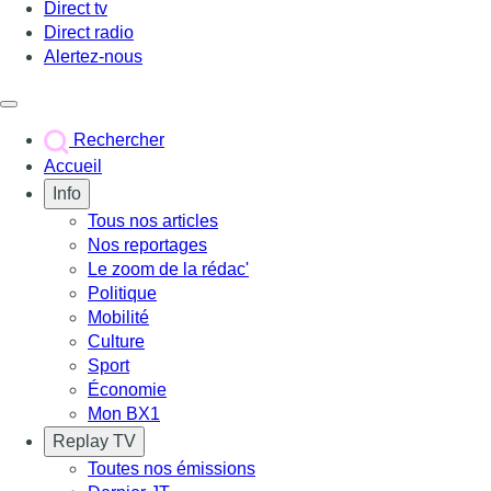
Direct tv
Direct radio
Alertez-nous
Déclencher le menu
Rechercher
Accueil
Info
Tous nos articles
Nos reportages
Le zoom de la rédac'
Politique
Mobilité
Culture
Sport
Économie
Mon BX1
Replay TV
Toutes nos émissions