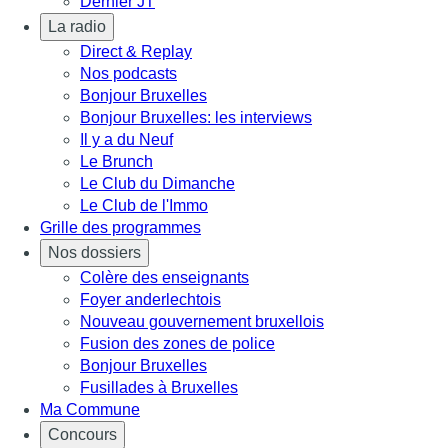
Dernier JT
La radio
Direct & Replay
Nos podcasts
Bonjour Bruxelles
Bonjour Bruxelles: les interviews
Il y a du Neuf
Le Brunch
Le Club du Dimanche
Le Club de l'Immo
Grille des programmes
Nos dossiers
Colère des enseignants
Foyer anderlechtois
Nouveau gouvernement bruxellois
Fusion des zones de police
Bonjour Bruxelles
Fusillades à Bruxelles
Ma Commune
Concours