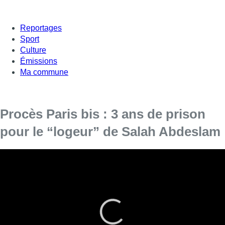
Reportages
Sport
Culture
Émissions
Ma commune
Procès Paris bis : 3 ans de prison
pour le “logeur” de Salah Abdeslam
Le tribunal correctionnel de Bruxelles a
prononcé, jeudi, une peine de trois ans de
prison avec sursis probatoire à l’encontre d’Abid
Aberkane, le “logeur” de Salah Abdeslam.
Celui-ci avait accepté de cacher l’ennemi public n°1 dans la