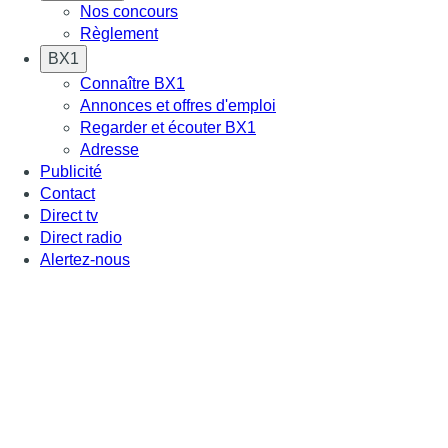
Nos concours
Règlement
BX1
Connaître BX1
Annonces et offres d'emploi
Regarder et écouter BX1
Adresse
Publicité
Contact
Direct tv
Direct radio
Alertez-nous