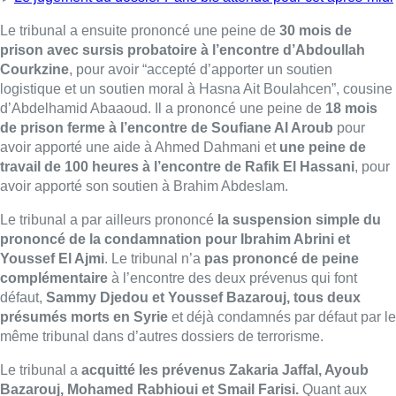
prononcé de la condamnation pour Ibrahim Abrini et
Youssef El Ajmi
. Le tribunal n’a
pas prononcé de peine
complémentaire
à l’encontre des deux prévenus qui font
défaut,
Sammy Djedou et Youssef Bazarouj, tous deux
présumés morts en Syrie
et déjà condamnés par défaut par le
même tribunal dans d’autres dossiers de terrorisme.
Le tribunal a
acquitté les prévenus Zakaria Jaffal, Ayoub
Bazarouj, Mohamed Rabhioui et Smail Farisi.
Quant aux
deux derniers prévenus, poursuivis pour des infractions autres
que terroristes, le tribunal a prononcé, d’une part la suspension
simple du prononcé de la condamnation pour M.E.B., reconnue
coupable de faux, d’autre part une peine de 35 jours de prison
pour L.A., reconnu coupable d’infraction à la législation sur les
armes.
■ Reportage de
Camille Tang Quynh, Frédéric De Henau et
Pierre Delmée
Belga – Photo: Belga