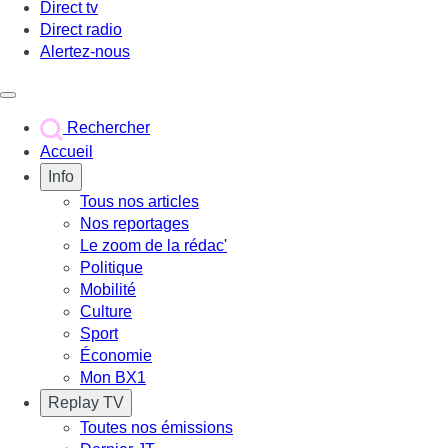
Direct tv
Direct radio
Alertez-nous
Déclencher le menu
Rechercher
Accueil
Info
Tous nos articles
Nos reportages
Le zoom de la rédac'
Politique
Mobilité
Culture
Sport
Économie
Mon BX1
Replay TV
Toutes nos émissions