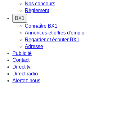
Nos concours
Règlement
BX1
Connaître BX1
Annonces et offres d'emploi
Regarder et écouter BX1
Adresse
Publicité
Contact
Direct tv
Direct radio
Alertez-nous