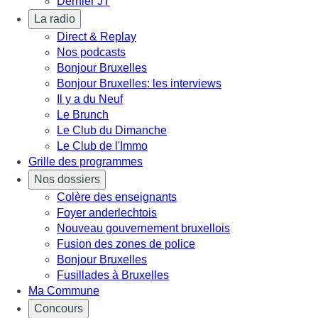
Dernier JT
La radio
Direct & Replay
Nos podcasts
Bonjour Bruxelles
Bonjour Bruxelles: les interviews
Il y a du Neuf
Le Brunch
Le Club du Dimanche
Le Club de l'Immo
Grille des programmes
Nos dossiers
Colère des enseignants
Foyer anderlechtois
Nouveau gouvernement bruxellois
Fusion des zones de police
Bonjour Bruxelles
Fusillades à Bruxelles
Ma Commune
Concours