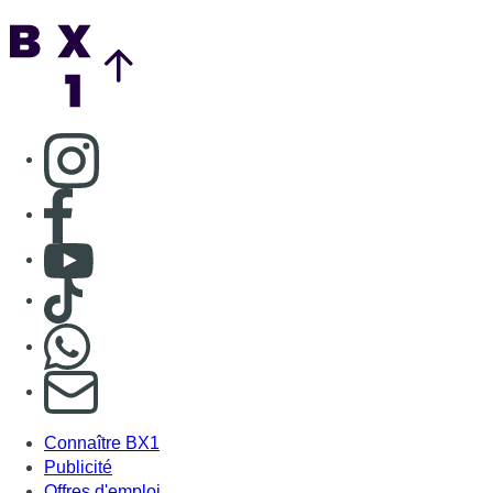
Back to top
Consulter page Instagram
Consulter page Facebook
Consulter Youtube
Consulter TikTok
Nous rejoindre sur Whatsapp
S'abonner à notre newsletter
Connaître BX1
Publicité
Offres d'emploi