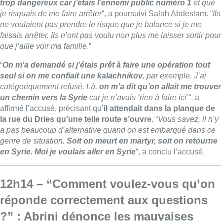
trop dangereux car j’étais l’ennemi public numéro 1
et que
je risquais de me faire arrêter
“, a poursuivi Salah Abdeslam. “
Ils
ne voulaient pas prendre le risque que je balance si je me
faisais arrêter. Ils n’ont pas voulu non plus me laisser sortir pour
que j’aille voir ma famille
.”
“
On m’a demandé si j’étais prêt à faire une opération tout
seul si on me confiait une kalachnikov
, par exemple. J’ai
catégoriquement refusé. Là,
on m’a dit qu’on allait me trouver
un chemin vers la Syrie
car je n’avais ‘rien à faire ici’
“, a
affirmé l’accusé, précisant qu’
il attendait dans la planque de
la rue du Dries qu’une telle route s’ouvre
. “
Vous savez, il n’y
a pas beaucoup d’alternative quand on est embarqué dans ce
genre de situation.
Soit on meurt en martyr, soit on retourne
en Syrie. Moi je voulais aller en Syrie
“, a conclu l’accusé.
12h14 – “Comment voulez-vous qu’on
réponde correctement aux questions
?” : Abrini dénonce les mauvaises