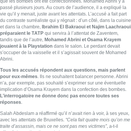
que les bombes ont été confectionnées. Mohamed Abrini y a
passé plusieurs jours. Au cours de l’audience, il a expliqué la
vie qu’il y menait, juste avant les attentats. L’accusé a fait part
du contraste surréaliste qui y régnait : d’un côté, dans la cuisine
et dans la chambre,
Ibrahim El Bakraoui et Najim Laachraoui
préparaient le TATP
qui servira à l’attentat de Zaventem,
tandis que de l’autre,
Mohamed Abrini et Osama Krayem
jouaient à la Playstation
dans le salon. Le perdant devait
s’occuper de la vaisselle et il s’agissait souvent de Mohamed
Abrini.
Tous les accusés répondent aux questions, mais parlent
pour eux-mêmes
. Ils ne souhaitent balancer personne. Abrini
n’a, par exemple, pas souhaité s’exprimer sur une éventuelle
implication d’Osama Krayem dans la confection des bombes.
L’interrogatoire ne donne donc pas encore toutes ses
réponses
.
Salah Abdeslam a réaffirmé qu’il n’avait rien à voir, à ses yeux,
avec les attentats de Bruxelles.
“Cela fait quatre mois qu’on me
traite d’assassin, mais ce ne sont pas mes victimes”
, a-t-il