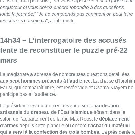
transfert, a-t-il poursuivi, “
on vous dépose devant un juge ou un
enquêteur et vous devez encore répondre à des questions
toute la journée.
” “
Je ne comprends pas comment on peut faire
les choses comme ça
“, a-t-il conclu.
14h34 – L’interrogatoire des accusés
tente de reconstituer le puzzle pré-22
mars
La magistrate a adressé de nombreuses questions détaillées
aux sept hommes présents à l’audience
. La chaise d’Ibrahim
Farisi, qui comparaît libre, est restée vide et Osama Krayem ne
participe pas à l’audience.
La présidente est notamment revenue sur la
confection
artisanale du drapeau de l’État islamique
trônant dans le
salon de l’appartement de la rue Max Roos,
le déplacement
d’armes
depuis cette planque ou encore
l’achat du matériel
qui a servi à la confection des trois bombes
. La présidente a