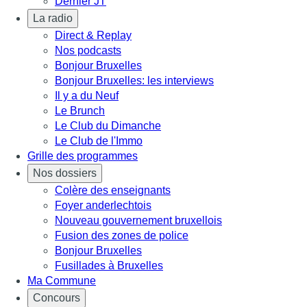
Dernier JT
La radio
Direct & Replay
Nos podcasts
Bonjour Bruxelles
Bonjour Bruxelles: les interviews
Il y a du Neuf
Le Brunch
Le Club du Dimanche
Le Club de l'Immo
Grille des programmes
Nos dossiers
Colère des enseignants
Foyer anderlechtois
Nouveau gouvernement bruxellois
Fusion des zones de police
Bonjour Bruxelles
Fusillades à Bruxelles
Ma Commune
Concours