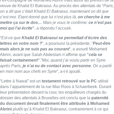
l’ex-compagne de Mohamed Abrini mais aussi au prénom de la
veuve de Khalid El Bakraoui. Au procès des attentats de “
Paris,
on a dit que c’était Khalid El Bakraoui, maintenant on dit que
c’est moi. Étant donné que lui n’est plus là,
on cherche à me
mettre ça sur le dos…
Mais je vous le confirme:
ce n’est pas
moi qui l’ai écrite
“
, a répondu l’accusé.
“
Est-ce que
Khalid El Bakraoui se permettait d’écrire des
lettres en votre nom ?
“, a poursuivi la présidente. “
Peut-être
mais alors je ne suis pas au courant
“, a assuré Mohamed
Abrini, avant que Salah Abdeslam n’affirme que
“
cela se
faisait certainement
“
.”
Moi, quand j’ai voulu partir en Syrie
après Paris,
je n’ai eu de contact avec personne
. On a parlé
en mon nom aux chefs en Syrie
“, a-t-il ajouté.
“Lettre à Nawal” est un
testament retrouvé sur le PC
utilisé
dans l’appartement de la rue Max Roos à Schaerbeek. Durant
leur présentation devant la cour, les enquêteurs chargés du
dossier des attentats à Bruxelles ont conclu que la
paternité
du document devait finalement être attribuée à Mohamed
Abrini
plutôt qu’à Khalid El Bakraoui, contrairement à ce qui