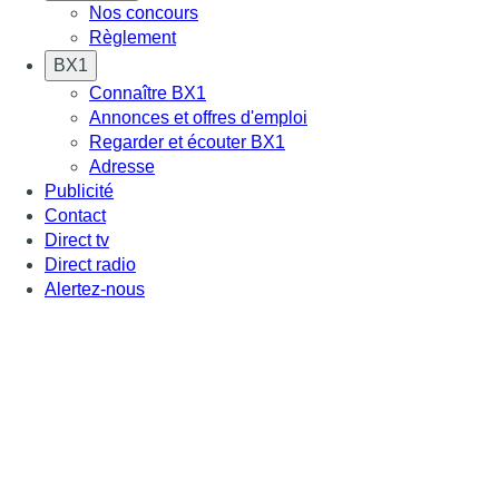
Nos concours
Règlement
BX1
Connaître BX1
Annonces et offres d'emploi
Regarder et écouter BX1
Adresse
Publicité
Contact
Direct tv
Direct radio
Alertez-nous