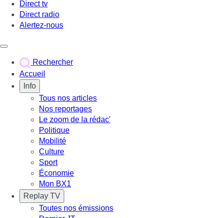
Direct tv
Direct radio
Alertez-nous
Déclencher le menu
Rechercher
Accueil
Info
Tous nos articles
Nos reportages
Le zoom de la rédac'
Politique
Mobilité
Culture
Sport
Économie
Mon BX1
Replay TV
Toutes nos émissions