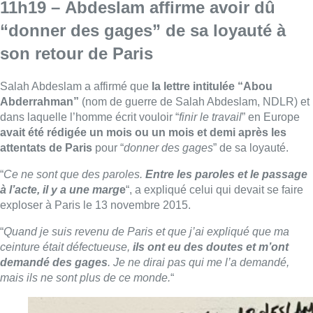
11h19 – Abdeslam affirme avoir dû
“donner des gages” de sa loyauté à
son retour de Paris
Salah Abdeslam a affirmé que
la lettre intitulée “Abou
Abderrahman”
(nom de guerre de Salah Abdeslam, NDLR) et
dans laquelle l’homme écrit vouloir “
finir le travail
” en Europe
avait été rédigée un mois ou un mois et demi après les
attentats de Paris
pour “
donner des gages
” de sa loyauté.
“
Ce ne sont que des paroles.
Entre les paroles et le passage
à l’acte, il y a une marg
e
“, a expliqué celui qui devait se faire
exploser à Paris le 13 novembre 2015.
“
Quand je suis revenu de Paris et que j’ai expliqué que ma
ceinture était défectueuse,
ils ont eu des doutes et m’ont
demandé des gages
. Je ne dirai pas qui me l’a demandé,
mais ils ne sont plus de ce monde.
“