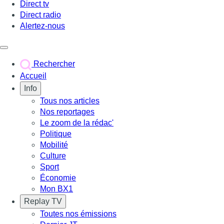
Direct tv
Direct radio
Alertez-nous
Déclencher le menu
Rechercher
Accueil
Info
Tous nos articles
Nos reportages
Le zoom de la rédac'
Politique
Mobilité
Culture
Sport
Économie
Mon BX1
Replay TV
Toutes nos émissions