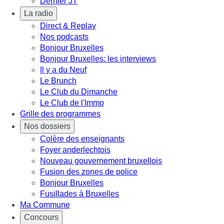
Dernier JT
La radio
Direct & Replay
Nos podcasts
Bonjour Bruxelles
Bonjour Bruxelles: les interviews
Il y a du Neuf
Le Brunch
Le Club du Dimanche
Le Club de l'Immo
Grille des programmes
Nos dossiers
Colère des enseignants
Foyer anderlechtois
Nouveau gouvernement bruxellois
Fusion des zones de police
Bonjour Bruxelles
Fusillades à Bruxelles
Ma Commune
Concours