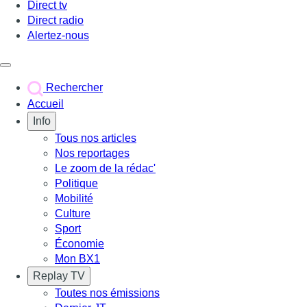
Direct tv
Direct radio
Alertez-nous
Déclencher le menu
Rechercher
Accueil
Info
Tous nos articles
Nos reportages
Le zoom de la rédac'
Politique
Mobilité
Culture
Sport
Économie
Mon BX1
Replay TV
Toutes nos émissions