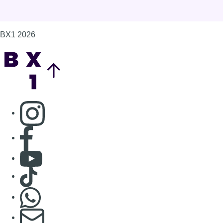
BX1 2026
Back to top
Consulter page Instagram
Consulter page Facebook
Consulter Youtube
Consulter TikTok
Nous rejoindre sur Whatsapp
S'abonner à notre newsletter