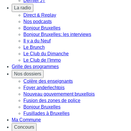
Dernier JT
La radio
Direct & Replay
Nos podcasts
Bonjour Bruxelles
Bonjour Bruxelles: les interviews
Il y a du Neuf
Le Brunch
Le Club du Dimanche
Le Club de l'Immo
Grille des programmes
Nos dossiers
Colère des enseignants
Foyer anderlechtois
Nouveau gouvernement bruxellois
Fusion des zones de police
Bonjour Bruxelles
Fusillades à Bruxelles
Ma Commune
Concours