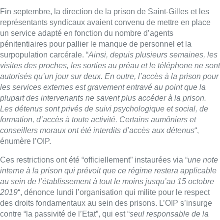
énumère l’OIP.
Ces restrictions ont été “officiellement” instaurées via “
une note
interne à la prison qui prévoit que ce régime restera applicable
au sein de l’établissement à tout le moins jusqu’au 15 octobre
2019
“, dénonce lundi l’organisation qui milite pour le respect
des droits fondamentaux au sein des prisons. L’OIP s’insurge
contre “la passivité de l’Etat”, qui est “
seul responsable de la
façon dont il traite les détenus. Il ne peut se contenter
d’entasser des hommes derrière des murs sans se soucier de
leur traitement une fois enfermés
“.
Plus de 860 détenus pour quelques 500 places
disponibles
Alors que, en janvier 2019, le tribunal de première instance
francophone de Bruxelles avait donné six mois à l’Etat belge
pour mettre fin à la surpopulation de la prison de Saint-Gilles,
l’établissement compte toujours plus de 860 détenus pour un
peu plus de 500 places disponibles.