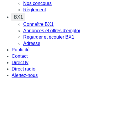
Nos concours
Règlement
BX1
Connaître BX1
Annonces et offres d'emploi
Regarder et écouter BX1
Adresse
Publicité
Contact
Direct tv
Direct radio
Alertez-nous