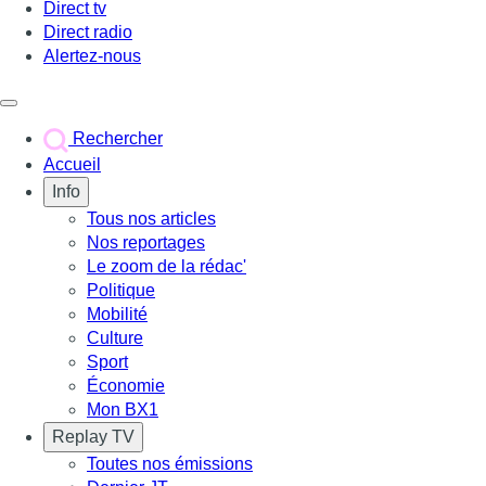
Direct tv
Direct radio
Alertez-nous
Déclencher le menu
Rechercher
Accueil
Info
Tous nos articles
Nos reportages
Le zoom de la rédac'
Politique
Mobilité
Culture
Sport
Économie
Mon BX1
Replay TV
Toutes nos émissions