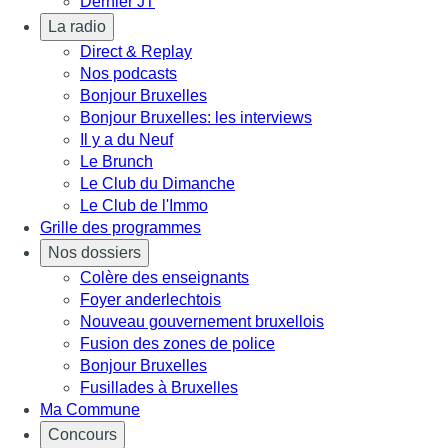
Dernier JT
La radio
Direct & Replay
Nos podcasts
Bonjour Bruxelles
Bonjour Bruxelles: les interviews
Il y a du Neuf
Le Brunch
Le Club du Dimanche
Le Club de l'Immo
Grille des programmes
Nos dossiers
Colère des enseignants
Foyer anderlechtois
Nouveau gouvernement bruxellois
Fusion des zones de police
Bonjour Bruxelles
Fusillades à Bruxelles
Ma Commune
Concours