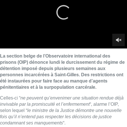
été instaurées pour faire face au manque d’agents
pénitentiaires et à la surpopulation carcérale.
Celles-ci “
ne peuvent qu’envenimer une situation rendue déjà
invivable par la promiscuité et l’enfermement
“, alarme l’OIP,
selon lequel “
le ministre de la Justice démontre une nouvelle
fois qu’il n’entend pas respecter les décisions de justice
condamnant ses manquements
“.
Fin septembre, la direction de la prison de Saint-Gilles et les
représentants syndicaux avaient convenu de mettre en place
un service adapté en fonction du nombre d’agents
pénitentiaires pour pallier le manque de personnel et la
surpopulation carcérale. “
Ainsi, depuis plusieurs semaines, les
visites des proches, les sorties au préau et le téléphone ne sont
autorisés qu’un jour sur deux. En outre, l’accès à la prison pour
les services externes est gravement entravé au point que la
plupart des intervenants ne savent plus accéder à la prison.
Les détenus sont privés de suivi psychologique et social, de
formation, d’accès à toute activité. Certains aumôniers et
conseillers moraux ont été interdits d’accès aux détenus
“,