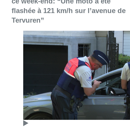
Consulter l'article "Marathon de contrôles d
08 août 2026
Partager l'article
Facebook
Twitter
WhatsApp
Share
08 octobre 2019
- 17h07
Politique
Prison de Saint-Gilles
Social
Surpopulation carcérale
News