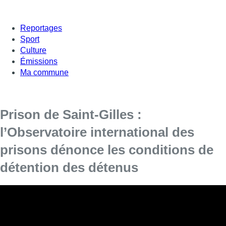
Reportages
Sport
Culture
Émissions
Ma commune
Prison de Saint-Gilles :
l’Observatoire international des
prisons dénonce les conditions de
détention des détenus
La section belge de l’Observatoire international des
prisons (OIP) dénonce lundi le durcissement du régime de
détention imposé depuis plusieurs semaines aux
personnes incarcérées à Saint-Gilles. Des restrictions ont