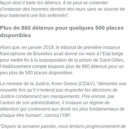
Le ministre de la Justice, Koen Geens (CD&V), “
démontre une
nouvelle fois qu’il n’entend pas respecter les décisions de
Justice condamnant ses manquements. Pire encore, par
l’action de son administration, il instaure un régime de
détention qui contrevient aux droits les plus fondamentaux de
chaque être humain
“, conclut l’OIP.
“
Depuis la semaine passée, nous tentons progressivement de
revoir le régime de détention de la prison de Saint-Gilles. A
partir de demain (mardi), il y aura des possibilités quotidiennes
de promenade, douche et appel téléphonique. Les visites
seront possibles trois jours par semaine
“, a réagi la porte-
parole de l’administration pénitentiaire.
Belga
■ Reportage d’
Aurélie Vanwelde
,
Thierry Dubocquet
et
Manuel Carpiaux
Lire aussi :