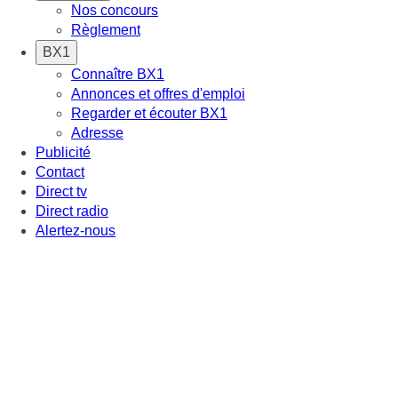
Nos concours
Règlement
BX1
Connaître BX1
Annonces et offres d'emploi
Regarder et écouter BX1
Adresse
Publicité
Contact
Direct tv
Direct radio
Alertez-nous