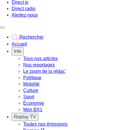
Direct tv
Direct radio
Alertez-nous
Déclencher le menu
Rechercher
Accueil
Info
Tous nos articles
Nos reportages
Le zoom de la rédac'
Politique
Mobilité
Culture
Sport
Économie
Mon BX1
Replay TV
Toutes nos émissions