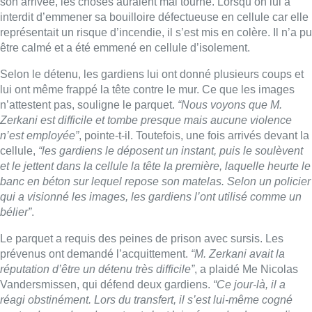
son arrivée, les choses auraient mal tourné. Lorsqu’on lui a
interdit d’emmener sa bouilloire défectueuse en cellule car elle
représentait un risque d’incendie, il s’est mis en colère. Il n’a pu
être calmé et a été emmené en cellule d’isolement.
Selon le détenu, les gardiens lui ont donné plusieurs coups et
lui ont même frappé la tête contre le mur. Ce que les images
n’attestent pas, souligne le parquet.
“Nous voyons que M.
Zerkani est difficile et tombe presque mais aucune violence
n’est employée”
, pointe-t-il. Toutefois, une fois arrivés devant la
cellule,
“les gardiens le déposent un instant, puis le soulèvent
et le jettent dans la cellule la tête la première, laquelle heurte le
banc en béton sur lequel repose son matelas. Selon un policier
qui a visionné les images, les gardiens l’ont utilisé comme un
bélier”
.
Le parquet a requis des peines de prison avec sursis. Les
prévenus ont demandé l’acquittement.
“M. Zerkani avait la
réputation d’être un détenu très difficile”
, a plaidé Me Nicolas
Vandersmissen, qui défend deux gardiens.
“Ce jour-là, il a
réagi obstinément. Lors du transfert, il s’est lui-même cogné