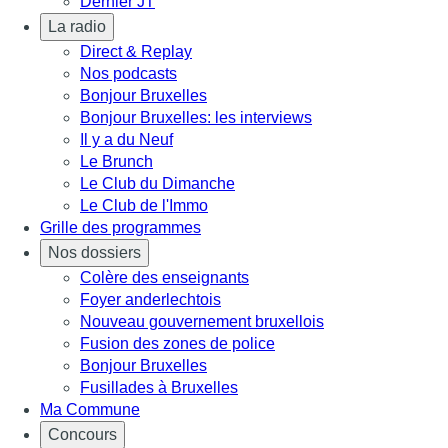
Dernier JT
La radio
Direct & Replay
Nos podcasts
Bonjour Bruxelles
Bonjour Bruxelles: les interviews
Il y a du Neuf
Le Brunch
Le Club du Dimanche
Le Club de l'Immo
Grille des programmes
Nos dossiers
Colère des enseignants
Foyer anderlechtois
Nouveau gouvernement bruxellois
Fusion des zones de police
Bonjour Bruxelles
Fusillades à Bruxelles
Ma Commune
Concours