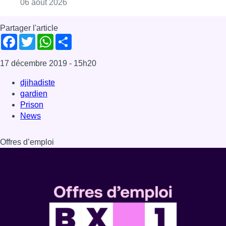
Consulter l'article "La Commune d’Ixelles 
06 août 2026
Partager l'article
Facebook
Twitter
WhatsApp
Share
17 décembre 2019
- 15h20
djihadiste
gardien
Prison
News
Offres d’emploi