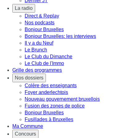
Dernier JT
La radio
Direct & Replay
Nos podcasts
Bonjour Bruxelles
Bonjour Bruxelles: les interviews
Il y a du Neuf
Le Brunch
Le Club du Dimanche
Le Club de l'Immo
Grille des programmes
Nos dossiers
Colère des enseignants
Foyer anderlechtois
Nouveau gouvernement bruxellois
Fusion des zones de police
Bonjour Bruxelles
Fusillades à Bruxelles
Ma Commune
Concours