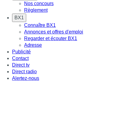
Nos concours
Règlement
BX1
Connaître BX1
Annonces et offres d'emploi
Regarder et écouter BX1
Adresse
Publicité
Contact
Direct tv
Direct radio
Alertez-nous