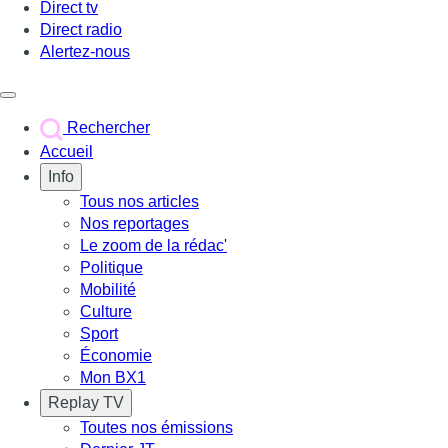
Direct tv
Direct radio
Alertez-nous
Déclencher le menu
Rechercher
Accueil
Info
Tous nos articles
Nos reportages
Le zoom de la rédac'
Politique
Mobilité
Culture
Sport
Économie
Mon BX1
Replay TV
Toutes nos émissions