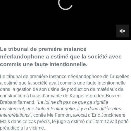
a estimé que la société avait commis une faute intentionnelle
dans la gestion de son usine de production de matériaux de
construction à base d’amiante de Kappelle-op-den-Bos en
Brabant flamand.
“La loi ne dit pas ce que ça signifie
exactement, une faute intentionnelle. Il y a donc différentes
interprétations”
, confie Me Fermon, avocat d’Eric Jonckheere.
Mais dans ce cas précis, le juge a estimé qu’Eternit avait porté
préjudice à la victime.
Ce riverain, désormais président de l’Association belge des
victimes de l’amiante a contracté un cancer des plèvres
pulmonaires. Le jugement a été rendu le 27 novembre dernier.
■ Interview de
Maitre Fermon
, l’un des avocats
d’Eric
Jonckheere
, au micro
de Camille Paillaud.