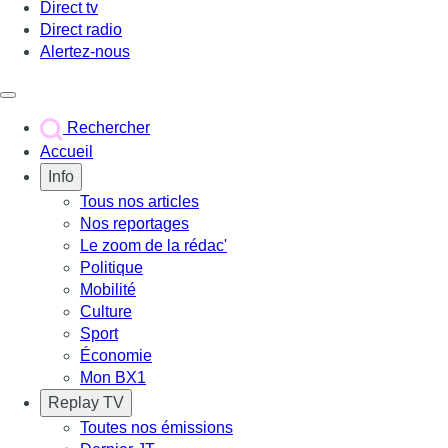
Direct tv
Direct radio
Alertez-nous
Déclencher le menu
Rechercher
Accueil
Info
Tous nos articles
Nos reportages
Le zoom de la rédac'
Politique
Mobilité
Culture
Sport
Économie
Mon BX1
Replay TV
Toutes nos émissions