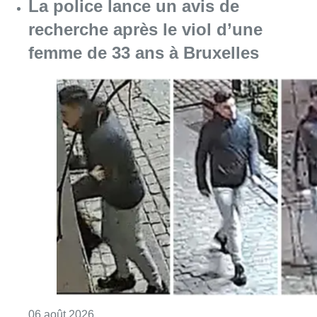
Consulter l'article "La police lance un avis 
06 août 2026
La Commune d’Ixelles ouvre un
registre de condoléances en
mémoire de Jaswinder Singh,
commerçant tué lors d’un
braquage