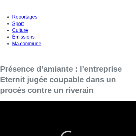
Reportages
Sport
Culture
Émissions
Ma commune
Présence d’amiante : l’entreprise
Eternit jugée coupable dans un
procès contre un riverain
Le tribunal de première instance
néerlandophone a estimé que la société avec
commis une faute intentionnelle.
Le tribunal de première instance néerlandophone de Bruxelles