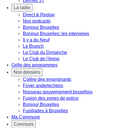
Dernier JT
La radio
Direct & Replay
Nos podcasts
Bonjour Bruxelles
Bonjour Bruxelles: les interviews
Il y a du Neuf
Le Brunch
Le Club du Dimanche
Le Club de l'Immo
Grille des programmes
Nos dossiers
Colère des enseignants
Foyer anderlechtois
Nouveau gouvernement bruxellois
Fusion des zones de police
Bonjour Bruxelles
Fusillades à Bruxelles
Ma Commune
Concours