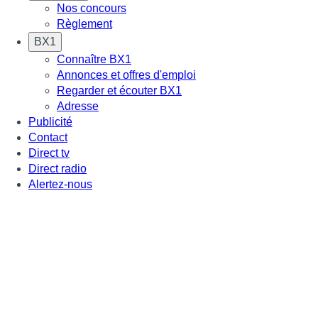
Nos concours
Règlement
BX1
Connaître BX1
Annonces et offres d'emploi
Regarder et écouter BX1
Adresse
Publicité
Contact
Direct tv
Direct radio
Alertez-nous