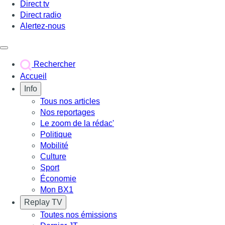
Direct tv
Direct radio
Alertez-nous
Déclencher le menu
Rechercher
Accueil
Info
Tous nos articles
Nos reportages
Le zoom de la rédac'
Politique
Mobilité
Culture
Sport
Économie
Mon BX1
Replay TV
Toutes nos émissions