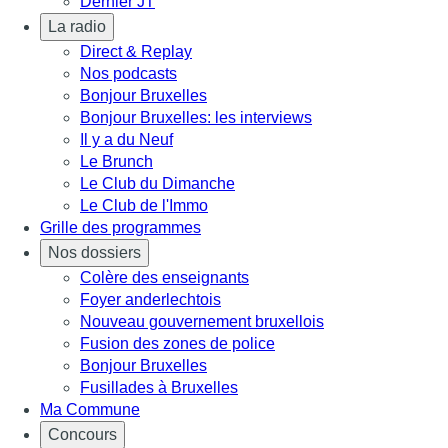
Dernier JT
La radio
Direct & Replay
Nos podcasts
Bonjour Bruxelles
Bonjour Bruxelles: les interviews
Il y a du Neuf
Le Brunch
Le Club du Dimanche
Le Club de l'Immo
Grille des programmes
Nos dossiers
Colère des enseignants
Foyer anderlechtois
Nouveau gouvernement bruxellois
Fusion des zones de police
Bonjour Bruxelles
Fusillades à Bruxelles
Ma Commune
Concours