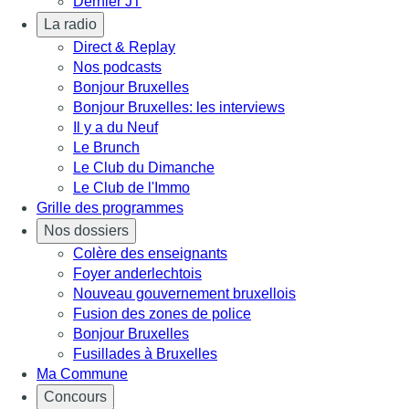
Dernier JT
La radio
Direct & Replay
Nos podcasts
Bonjour Bruxelles
Bonjour Bruxelles: les interviews
Il y a du Neuf
Le Brunch
Le Club du Dimanche
Le Club de l'Immo
Grille des programmes
Nos dossiers
Colère des enseignants
Foyer anderlechtois
Nouveau gouvernement bruxellois
Fusion des zones de police
Bonjour Bruxelles
Fusillades à Bruxelles
Ma Commune
Concours