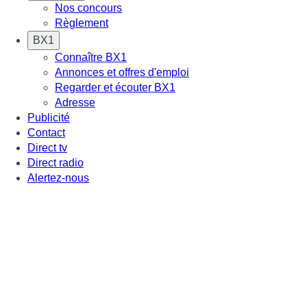
Nos concours
Règlement
BX1
Connaître BX1
Annonces et offres d'emploi
Regarder et écouter BX1
Adresse
Publicité
Contact
Direct tv
Direct radio
Alertez-nous