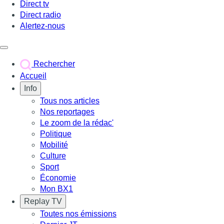
Direct tv
Direct radio
Alertez-nous
Déclencher le menu
Rechercher
Accueil
Info
Tous nos articles
Nos reportages
Le zoom de la rédac'
Politique
Mobilité
Culture
Sport
Économie
Mon BX1
Replay TV
Toutes nos émissions