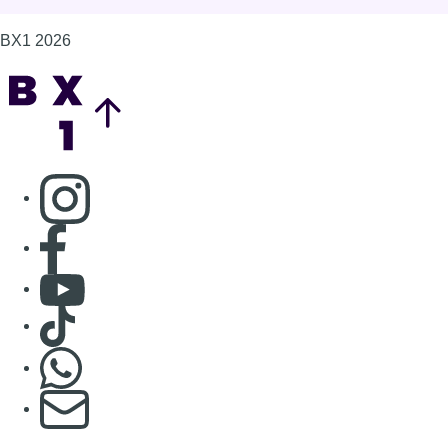
BX1 2026
Back to top
Consulter page Instagram
Consulter page Facebook
Consulter Youtube
Consulter TikTok
Nous rejoindre sur Whatsapp
S'abonner à notre newsletter