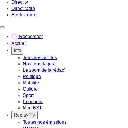
Direct tv
Direct radio
Alertez-nous
Déclencher le menu
Rechercher
Accueil
Info
Tous nos articles
Nos reportages
Le zoom de la rédac'
Politique
Mobilité
Culture
Sport
Économie
Mon BX1
Replay TV
Toutes nos émissions