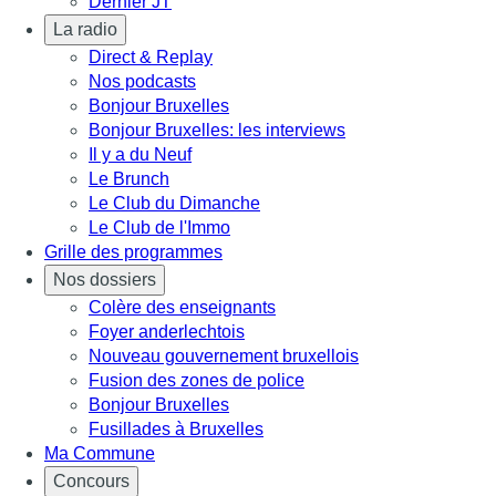
Dernier JT
La radio
Direct & Replay
Nos podcasts
Bonjour Bruxelles
Bonjour Bruxelles: les interviews
Il y a du Neuf
Le Brunch
Le Club du Dimanche
Le Club de l'Immo
Grille des programmes
Nos dossiers
Colère des enseignants
Foyer anderlechtois
Nouveau gouvernement bruxellois
Fusion des zones de police
Bonjour Bruxelles
Fusillades à Bruxelles
Ma Commune
Concours