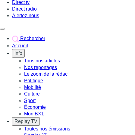
Direct tv
Direct radio
Alertez-nous
Déclencher le menu
Rechercher
Accueil
Info
Tous nos articles
Nos reportages
Le zoom de la rédac'
Politique
Mobilité
Culture
Sport
Économie
Mon BX1
Replay TV
Toutes nos émissions