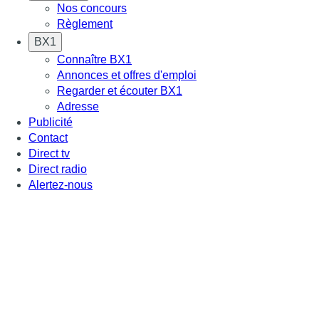
Nos concours
Règlement
BX1
Connaître BX1
Annonces et offres d'emploi
Regarder et écouter BX1
Adresse
Publicité
Contact
Direct tv
Direct radio
Alertez-nous