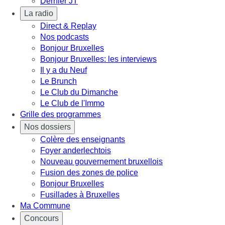
Dernier JT
La radio
Direct & Replay
Nos podcasts
Bonjour Bruxelles
Bonjour Bruxelles: les interviews
Il y a du Neuf
Le Brunch
Le Club du Dimanche
Le Club de l'Immo
Grille des programmes
Nos dossiers
Colère des enseignants
Foyer anderlechtois
Nouveau gouvernement bruxellois
Fusion des zones de police
Bonjour Bruxelles
Fusillades à Bruxelles
Ma Commune
Concours