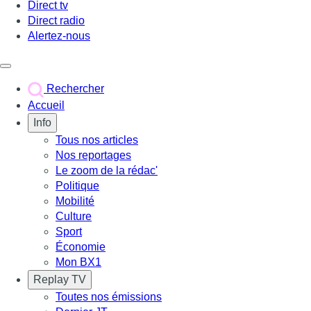
Direct tv
Direct radio
Alertez-nous
Déclencher le menu
Rechercher
Accueil
Info
Tous nos articles
Nos reportages
Le zoom de la rédac'
Politique
Mobilité
Culture
Sport
Économie
Mon BX1
Replay TV
Toutes nos émissions