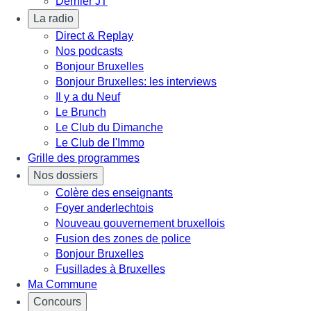
Dernier JT
La radio
Direct & Replay
Nos podcasts
Bonjour Bruxelles
Bonjour Bruxelles: les interviews
Il y a du Neuf
Le Brunch
Le Club du Dimanche
Le Club de l'Immo
Grille des programmes
Nos dossiers
Colère des enseignants
Foyer anderlechtois
Nouveau gouvernement bruxellois
Fusion des zones de police
Bonjour Bruxelles
Fusillades à Bruxelles
Ma Commune
Concours