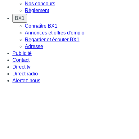
Nos concours
Règlement
BX1
Connaître BX1
Annonces et offres d'emploi
Regarder et écouter BX1
Adresse
Publicité
Contact
Direct tv
Direct radio
Alertez-nous