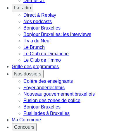
Dernier JT
La radio
Direct & Replay
Nos podcasts
Bonjour Bruxelles
Bonjour Bruxelles: les interviews
Il y a du Neuf
Le Brunch
Le Club du Dimanche
Le Club de l'Immo
Grille des programmes
Nos dossiers
Colère des enseignants
Foyer anderlechtois
Nouveau gouvernement bruxellois
Fusion des zones de police
Bonjour Bruxelles
Fusillades à Bruxelles
Ma Commune
Concours