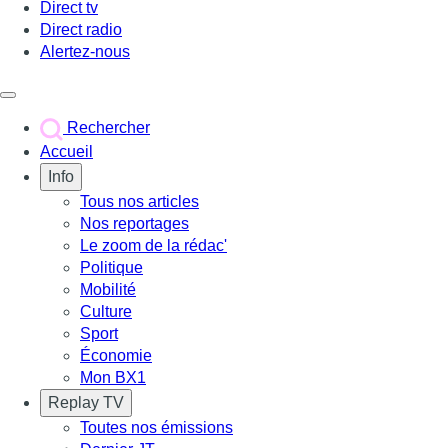
Direct tv
Direct radio
Alertez-nous
Déclencher le menu
Rechercher
Accueil
Info
Tous nos articles
Nos reportages
Le zoom de la rédac'
Politique
Mobilité
Culture
Sport
Économie
Mon BX1
Replay TV
Toutes nos émissions