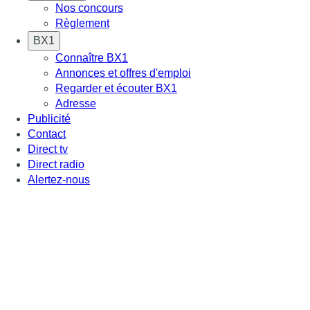
Nos concours
Règlement
BX1
Connaître BX1
Annonces et offres d'emploi
Regarder et écouter BX1
Adresse
Publicité
Contact
Direct tv
Direct radio
Alertez-nous