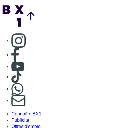
Nous rejoindre sur Whatsapp
S'abonner à notre newsletter
Connaître BX1
Publicité
Offres d'emploi
Contact
Mentions légales
Politique de cookies (UE)
Gérer les cookies