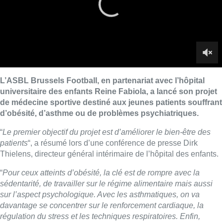
patients
“, a résumé lors d’une conférence de presse Dirk
Thielens, directeur général intérimaire de l’hôpital des enfants.
“
Pour ceux atteints d’obésité, la clé est de rompre avec la
sédentarité, de travailler sur le régime alimentaire mais aussi
sur l’aspect psychologique. Avec les asthmatiques, on va
davantage se concentrer sur le renforcement cardiaque, la
régulation du stress et les techniques respiratoires. Enfin,
concernant les troubles de santé mentale, l’objectif est de leur
permettre de réduire leur anxiété, de canaliser leur attention et
de développer leurs contacts sociaux
“, a détaillé David Van
Renterghem, coach d’équipes nationales de jeunes.
Le projet débute avec 25 à 30 enfants, encadrés par six
formateurs pour un cycle de quatre semaines par pathologie.
Mais l’objectif est de voir le rythme s’accélérer au plus vite.
Sachant que plus de 500 diabétiques sont suivis à l’hôpital et
qu’environ 10% des enfants sont asthmatiques, la population
potentiellement concernée dépasse facilement les 1.000
jeunes footballeurs, estime-t-on. Le partenariat entre l’hôpital et