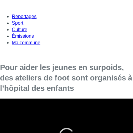
Reportages
Sport
Culture
Émissions
Ma commune
Pour aider les jeunes en surpoids,
des ateliers de foot sont organisés à
l’hôpital des enfants
L’ASBL Brussels Football, en partenariat avec l’hôpital
universitaire des enfants Reine Fabiola, a lancé son projet
de médecine sportive destiné aux jeunes patients souffrant
d’obésité, d’asthme ou de problèmes psychiatriques.
“
Le premier objectif du projet est d’améliorer le bien-être des