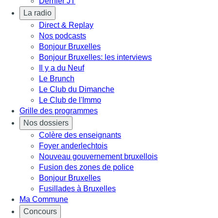
Dernier JT
La radio
Direct & Replay
Nos podcasts
Bonjour Bruxelles
Bonjour Bruxelles: les interviews
Il y a du Neuf
Le Brunch
Le Club du Dimanche
Le Club de l'Immo
Grille des programmes
Nos dossiers
Colère des enseignants
Foyer anderlechtois
Nouveau gouvernement bruxellois
Fusion des zones de police
Bonjour Bruxelles
Fusillades à Bruxelles
Ma Commune
Concours