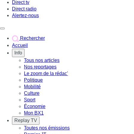
Direct tv
Direct radio
Alertez-nous
Déclencher le menu
Rechercher
Accueil
Info
Tous nos articles
Nos reportages
Le zoom de la rédac'
Politique
Mobilité
Culture
Sport
Économie
Mon BX1
Replay TV
Toutes nos émissions