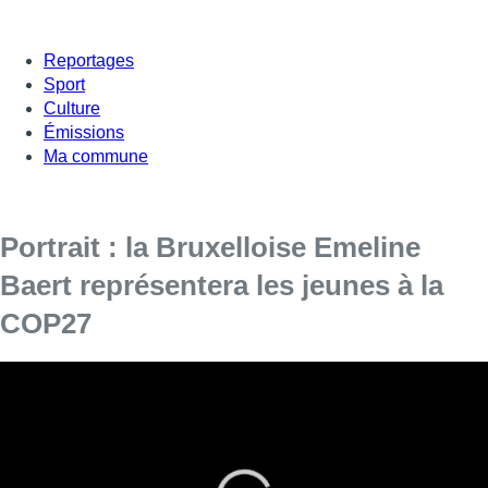
Reportages
Sport
Culture
Émissions
Ma commune
Portrait : la Bruxelloise Emeline
Baert représentera les jeunes à la
COP27
La COP27 débute ce dimanche, en Egypte.
Le monde entier se prépare pour la COP27 en Egypte : chaque
pays enverra une importante délégation à la conférence qui
doit déterminer les objectifs climatiques. La Belgique sera