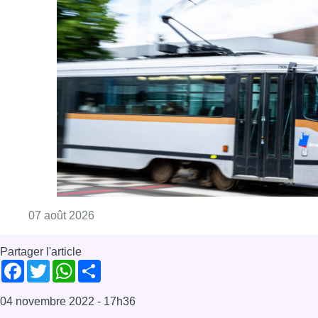
Consulter l'article "Berchem-Sainte-Agathe: le
07 août 2026
Partager l'article
Facebook
Twitter
WhatsApp
Share
04 novembre 2022
- 17h36
Climat
COP27
News
Offres d’emploi