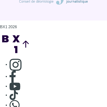
Consulter page Facebook
Consulter Youtube
Consulter TikTok
Nous rejoindre sur Whatsapp
S'abonner à notre newsletter
Connaître BX1
Publicité
Offres d'emploi
Contact
Mentions légales
Politique de cookies (UE)
Gérer les cookies