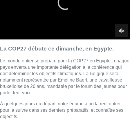
notamment représentée par Emeline Baert, une travailleuse
bruxelloise de 26 ans, mandatée par le forum des jeunes pour
porter leur voix.
À quelques jours du départ, notre équipe a pu la rencontrer,
pour la suivre dans ses derniers préparatifs, et connaître ses
objectifs.
■ Reportage de
Jim Moskovics
et
Béatrice Broutout
avec
Laurence Paciarelli
Lire aussi :
Dernier kilomètre : comment rendre
les livraisons plus durables en
ville?