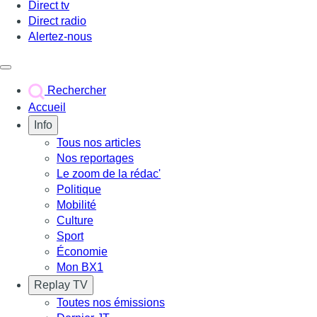
Direct tv
Direct radio
Alertez-nous
Déclencher le menu
Rechercher
Accueil
Info
Tous nos articles
Nos reportages
Le zoom de la rédac'
Politique
Mobilité
Culture
Sport
Économie
Mon BX1
Replay TV
Toutes nos émissions