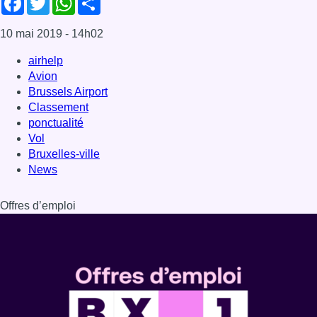
10 mai 2019
- 14h02
airhelp
Avion
Brussels Airport
Classement
ponctualité
Vol
Bruxelles-ville
News
Offres d’emploi