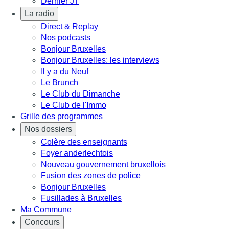
Dernier JT
La radio
Direct & Replay
Nos podcasts
Bonjour Bruxelles
Bonjour Bruxelles: les interviews
Il y a du Neuf
Le Brunch
Le Club du Dimanche
Le Club de l'Immo
Grille des programmes
Nos dossiers
Colère des enseignants
Foyer anderlechtois
Nouveau gouvernement bruxellois
Fusion des zones de police
Bonjour Bruxelles
Fusillades à Bruxelles
Ma Commune
Concours